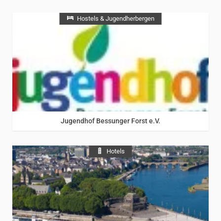
Hostels & Jugendherbergen
Rheinhessen
/
Rhein
Jugendhof Bessunger Forst e.V.
Hotels