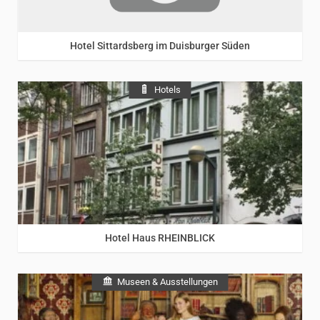
Rheinhessen
/
Rhein
Hotel Sittardsberg im Duisburger Süden
Hotels
Rhein
Hotel Haus RHEINBLICK
Museen & Ausstellungen