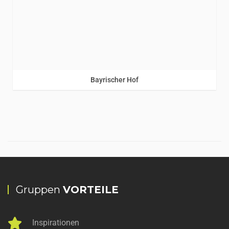
Rhein
/
Neckartal
Bayrischer Hof
Gruppen
VORTEILE
Inspirationen