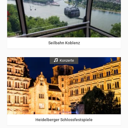
Mosel
/
Rheintal
/
Rhein
Seilbahn Koblenz
Konzerte
Odenwald
/
Rhein
/
Neckartal
Heidelberger Schlossfestspiele