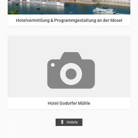
Mosel
/
Rhein
Hotelvermittlung & Programmgestaltung an der Mosel
Rhein
Hotel Godorfer Mühle
Hotels