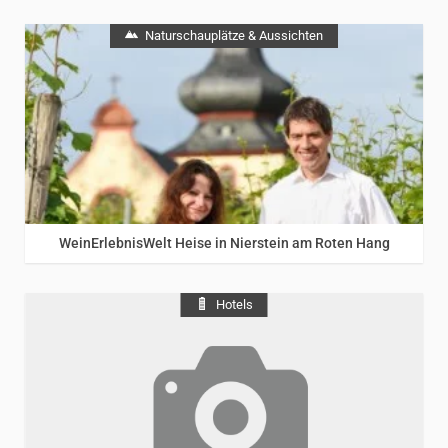
Naturschauplätze & Aussichten
Rheinhessen
/
Rhein
WeinErlebnisWelt Heise in Nierstein am Roten Hang
Hotels