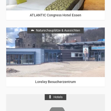
Rhein
ATLANTIC Congress Hotel Essen
Naturschauplätze & Aussichten
Loreley
/
Rhein
Loreley Besucherzentrum
Hotels