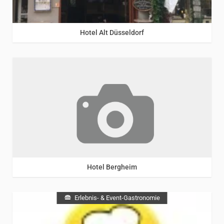
Rhein
/
Bergisches Land
Hotel Alt Düsseldorf
Rhein
/
Bergisches Land
Hotel Bergheim
Erlebnis- & Event-Gastronomie