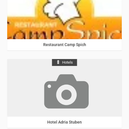
Rhein
Restaurant Camp Spich
Hotels
Rhein
Hotel Adria Stuben