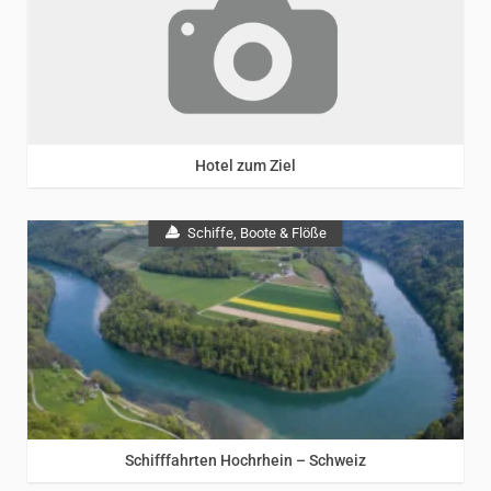
Rhein
Hotel zum Ziel
Schiffe, Boote & Flöße
Rhein
Schifffahrten Hochrhein – Schweiz