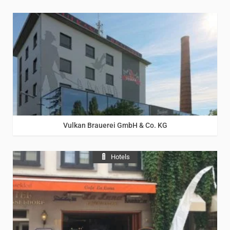
Eifel
/
Rhein
Vulkan Brauerei GmbH & Co. KG
Hotels