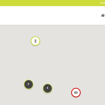
Info
2
2
4
4