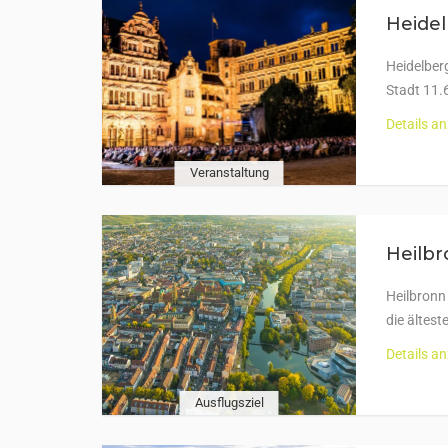
Heidel
Heidelber
Stadt 11.
Details a
Veranstaltung
Heilb
Heilbronn
die ältes
Details a
Ausflugsziel