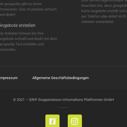
bzw. die Anfrageformulare. B
Bei groupedia gibt es keine
beachten Sie, dass groupedi
Provisionen. Das ist planbar, einfach
keine Angebote erstellt und
nd direkt!
per Telefon oder eMail nicht
Anbieter weiterleitet.
Angebote erstellen
Als Anbieter können Sie Ihre
Angebote schnell und direkt mit dem
groupedia Tool erstellen und
versenden.
Impressum
Allgemeine Geschäftsbedingungen
© 2021 – GRIP Gruppenreisen Informations Plattformen GmbH