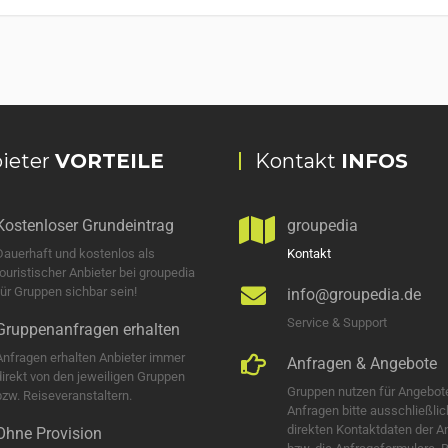
ieter
VORTEILE
Kontakt
INFOS
Kostenloser Grundeintrag
groupedia
Dauerhaft und kostenlos als
Kontakt
touristischer Anbieter bei groupedia
für Gruppen sichbar sein!
info@groupedia.de
Service & Support
Gruppenanfragen erhalten
Anfragen erhalten Anbieter immer
Anfragen & Angebote
direkt von den jeweiligen Gruppen
Gruppen nutzen für Angebot
bzw. Reiseveranstaltern.
Anfragen bitte ausschließlic
direkten Kontaktdaten der A
Ohne Provision