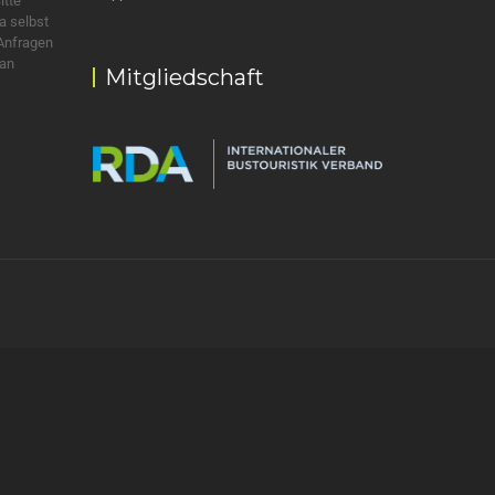
itte
a selbst
 Anfragen
 an
Mitgliedschaft