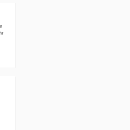
gt
hr