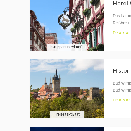
Hotel
Das Lamm 
Reißbrett
Details a
Gruppenunterkunft
Histor
Bad Wimpf
Bad Wimpf
Details a
Freizeitaktivität