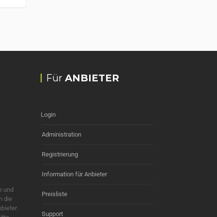
Für
ANBIETER
Login
Administration
Registrierung
Information für Anbieter
e und
Preisliste
h die
nbieter
Support