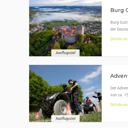
Burg G
Burg Gutt
der Deut
Details a
Ausflugsziel
Advent
Der Adven
von ca. 1
Details a
Ausflugsziel