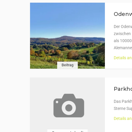
Odenwa
Der Odenwa
zwischen 
als 10000
Alemanne
Details a
Beitrag
Parkh
Das Parkh
Sterne Su
Details a