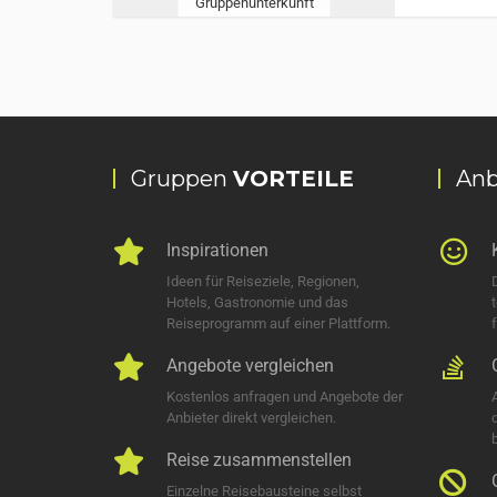
Gruppenunterkunft
Gruppen
VORTEILE
Anb
Inspirationen
Ideen für Reiseziele, Regionen,
Hotels, Gastronomie und das
Reiseprogramm auf einer Plattform.
Angebote vergleichen
Kostenlos anfragen und Angebote der
Anbieter direkt vergleichen.
Reise zusammenstellen
Einzelne Reisebausteine selbst