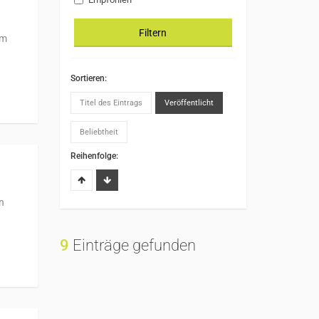
Filtern
am
Sortieren:
Titel des Eintrags
Veröffentlicht
Beliebtheit
Reihenfolge:
n
9
Einträge gefunden