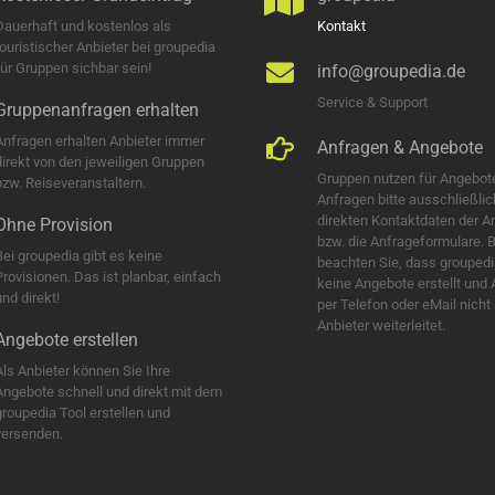
Dauerhaft und kostenlos als
Kontakt
touristischer Anbieter bei groupedia
für Gruppen sichbar sein!
info@groupedia.de
Service & Support
Gruppenanfragen erhalten
Anfragen erhalten Anbieter immer
Anfragen & Angebote
direkt von den jeweiligen Gruppen
Gruppen nutzen für Angebot
bzw. Reiseveranstaltern.
Anfragen bitte ausschließlic
direkten Kontaktdaten der A
Ohne Provision
bzw. die Anfrageformulare. B
Bei groupedia gibt es keine
beachten Sie, dass groupedi
Provisionen. Das ist planbar, einfach
keine Angebote erstellt und
nd direkt!
per Telefon oder eMail nicht
Anbieter weiterleitet.
Angebote erstellen
Als Anbieter können Sie Ihre
Angebote schnell und direkt mit dem
groupedia Tool erstellen und
versenden.