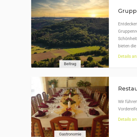
Gruppe
Entdecken
Gruppenrei
Schönheit
bieten die
Details a
Beitrag
Restau
Wir führe
Vordereif
Details a
Gastronomie