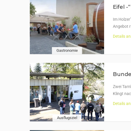
Eifel 
Im Holzer
Angebot r
Details a
Gastronomie
Bunde
Zwei Tarn
Klingt na
Details a
Ausflugsziel