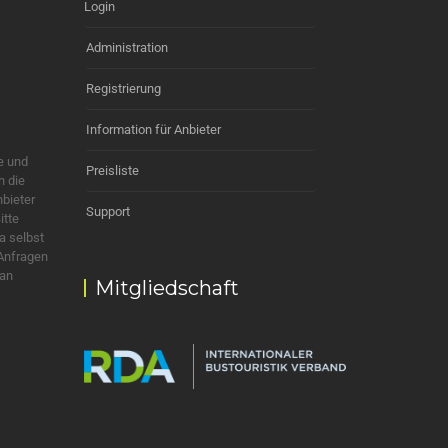
Login
Administration
Registrierung
Information für Anbieter
e und
Preisliste
h die
nbieter
Support
itte
a selbst
 Anfragen
 an
Mitgliedschaft