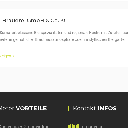
 Brauerei GmbH & Co. KG
Sie naturbelassene Bierspezialitäten und regionale Küche mit Zutaten au
neifel in gemütlicher Brauhausatmosphäre oder im idyllischen Biergarten.
nzeigen
ieter
VORTEILE
Kontakt
INFOS
Kostenloser Grundeintrag
groupedia