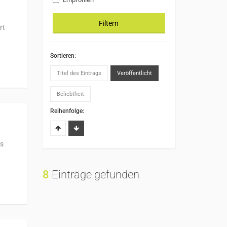
Filtern
rt
Sortieren:
Titel des Eintrags
Veröffentlicht
Beliebtheit
Reihenfolge:
as
8
Einträge gefunden