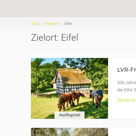
Start
Inserate
Eifel
Zielort:
Eifel
LVR-F
500 Jahre
der Eifel.
Details a
Ausflugsziel