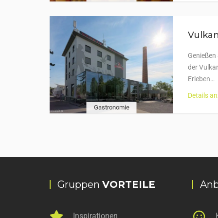
Vulkan
Genießen 
der Vulka
Erleben…
Details a
Gastronomie
Gruppen
VORTEILE
Anb
Inspirationen