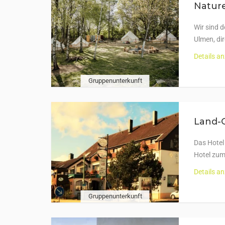
Nature
Wir sind d
Ulmen, di
Details a
Gruppenunterkunft
Land-G
Das Hotel
Hotel zum 
Details a
Gruppenunterkunft