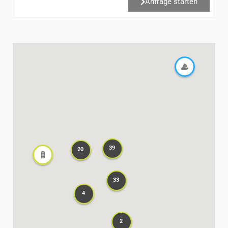
Anfrage starten
39
20
39
20
33
33
4
4
2
2