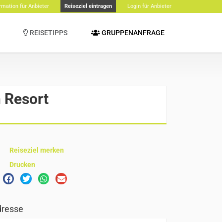
rmation für Anbieter
Reiseziel eintragen
Login für Anbieter
REISETIPPS
GRUPPENANFRAGE
 Resort
Reiseziel merken
Drucken
resse