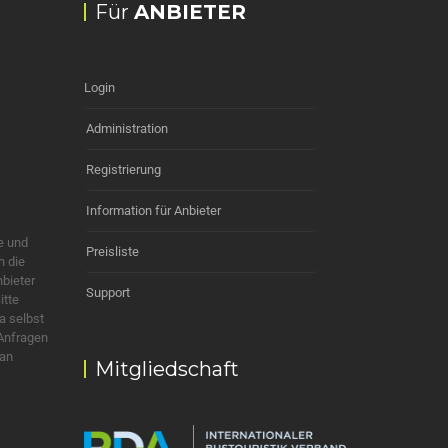
Für
ANBIETER
Login
Administration
Registrierung
Information für Anbieter
e und
Preisliste
h die
nbieter
Support
itte
a selbst
 Anfragen
 an
Mitgliedschaft