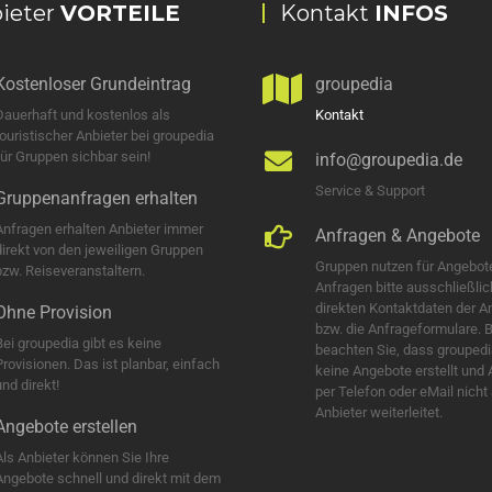
ieter
VORTEILE
Kontakt
INFOS
Kostenloser Grundeintrag
groupedia
Dauerhaft und kostenlos als
Kontakt
touristischer Anbieter bei groupedia
für Gruppen sichbar sein!
info@groupedia.de
Service & Support
Gruppenanfragen erhalten
Anfragen erhalten Anbieter immer
Anfragen & Angebote
direkt von den jeweiligen Gruppen
Gruppen nutzen für Angebot
bzw. Reiseveranstaltern.
Anfragen bitte ausschließlic
direkten Kontaktdaten der A
Ohne Provision
bzw. die Anfrageformulare. B
Bei groupedia gibt es keine
beachten Sie, dass groupedi
Provisionen. Das ist planbar, einfach
keine Angebote erstellt und
nd direkt!
per Telefon oder eMail nicht
Anbieter weiterleitet.
Angebote erstellen
Als Anbieter können Sie Ihre
Angebote schnell und direkt mit dem