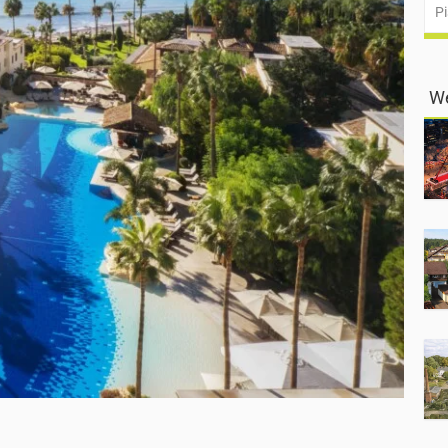
Pi
We