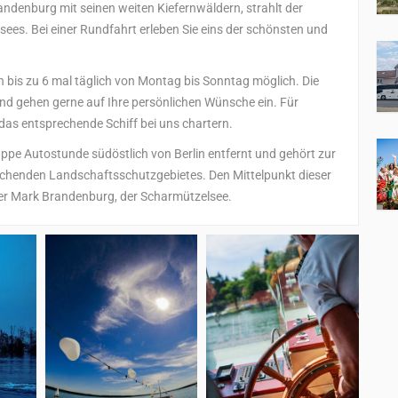
andenburg mit seinen weiten Kiefernwäldern, strahlt der
es. Bei einer Rundfahrt erleben Sie eins der schönsten und
on bis zu 6 mal täglich von Montag bis Sonntag möglich. Die
 und gehen gerne auf Ihre persönlichen Wünsche ein. Für
as entsprechende Schiff bei uns chartern.
ppe Autostunde südöstlich von Berlin entfernt und gehört zur
reichenden Landschaftsschutzgebietes. Den Mittelpunkt dieser
der Mark Brandenburg, der Scharmützelsee.