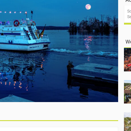
S
S
We