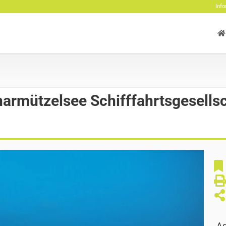
Info
armützelsee Schifffahrtsgesells
Ad