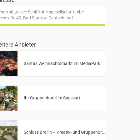
charmützelsee Schifffahrtsgesellschaft mbH,
eestraße 40, Bad Saarow, Deutschland
itere Anbieter
Santas Weihnachtsmarkt im MediaPark
Ihr Gruppenhotel im Spessart
Schloss Bröllin – Kreativ- und Gruppenort in Mecklenburg-Vorpommern