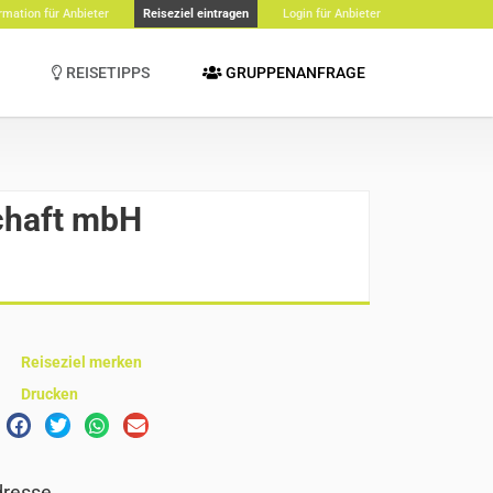
rmation für Anbieter
Reiseziel eintragen
Login für Anbieter
REISETIPPS
GRUPPENANFRAGE
chaft mbH
Reiseziel merken
Drucken
resse