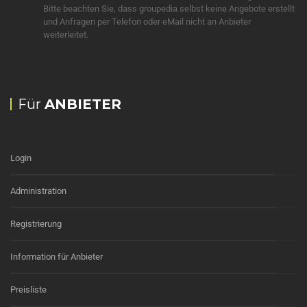
Bitte beachten Sie, dass groupedia selbst keine Angebote erstellt
und Anfragen per Telefon oder eMail nicht an Anbieter
weiterleitet.
Für
ANBIETER
Login
Administration
Registrierung
Information für Anbieter
Preisliste