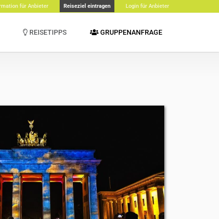
rmation für Anbieter
Reiseziel eintragen
Login für Anbieter
REISETIPPS
GRUPPENANFRAGE