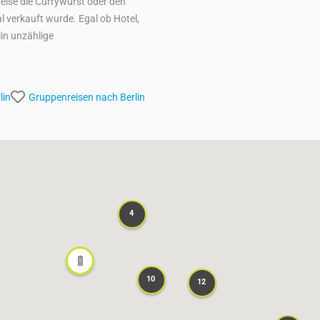
sweise die Currywurst oder den
l verkauft wurde. Egal ob Hotel,
lin unzählige
lin
Gruppenreisen nach
Berlin
4
4
10
10
12
12