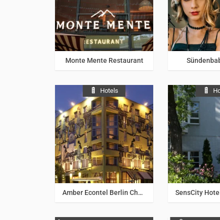
Berlin & 
Monte Mente Restaurant
Sündenbab
Hotels
Ho
Berlin & Umgebung
Berlin & 
Amber Econtel Berlin Charlottenburg