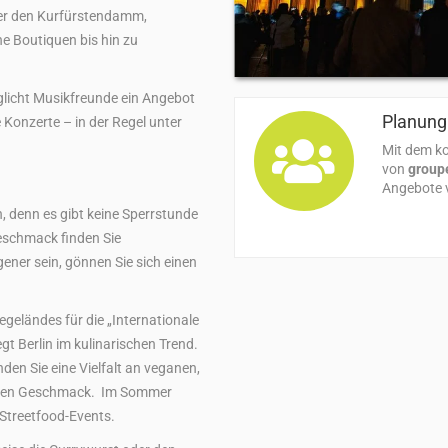
eber den Kurfürstendamm,
ne Boutiquen bis hin zu
glicht Musikfreunde ein Angebot
Planung 
e Konzerte – in der Regel unter
Mit dem ko
von
group
Angebote v
h, denn es gibt keine Sperrstunde
eschmack finden Sie
ener sein, gönnen Sie sich einen
geländes für die „Internationale
t Berlin im kulinarischen Trend.
nden Sie eine Vielfalt an veganen,
jeden Geschmack. Im Sommer
 Streetfood-Events.