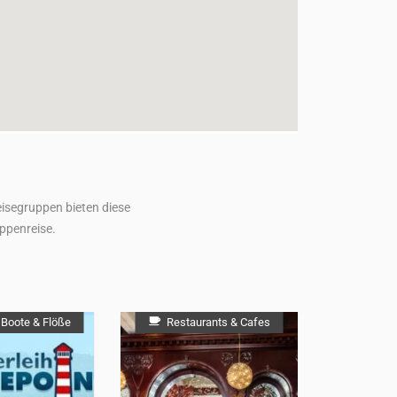
Reisegruppen bieten diese
ppenreise.
 Boote & Flöße
Restaurants & Cafes