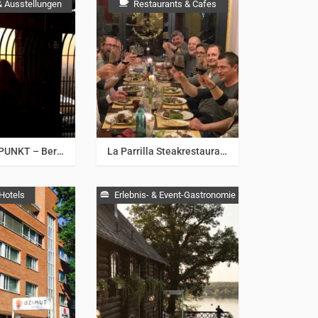
 Ausstellungen
Restaurants & Cafes
& Umgebung
Berlin & Umgebung
PANORAMAPUNKT – Berlin von oben
La Parrilla Steakrestaurant
Hotels
Erlebnis- & Event-Gastronomie