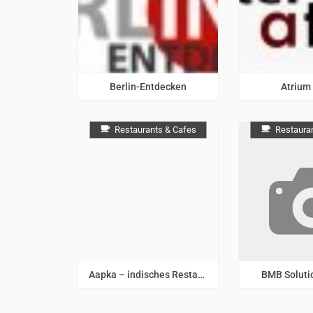
Berlin & Umgebung
Berlin & 
Berlin-Entdecken
Atrium
Restaurants & Cafes
Restaura
Aapka – indisches Restaurant
BMB Solut