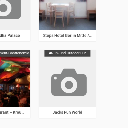
Berlin & Umgebung
dha Palace
Steps Hotel Berlin Mitte / Wedding
 Event-Gastronomie
In- und Outdoor Fun
& Umgebung
Berlin & Umgebung
Amrit Restaurant – Kreuzberg
Jacks Fun World