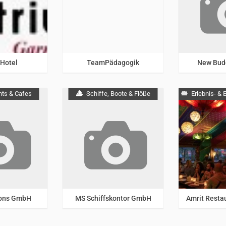
Umgebung
Berlin & Umgebung
 Hotel
TeamPädagogik
New Bud
nts & Cafes
Schiffe, Boote & Flöße
Erlebnis- &
Berlin & Umgebung
Berlin 
ions GmbH
MS Schiffskontor GmbH