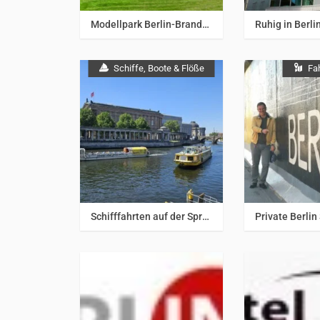
Berlin & Umgebung
Berlin & 
Modellpark Berlin-Brandenburg
Schiffe, Boote & Flöße
Fa
Berlin & Umgebung
Berlin & 
Schifffahrten auf der Spree durch Berlin – interessante Touren und exklusive Schiffscharter