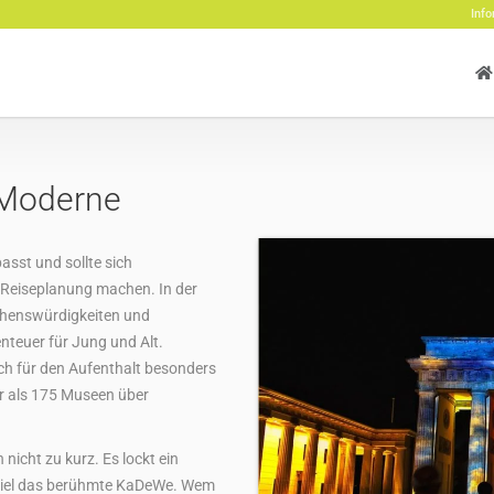
Info
t Moderne
asst und sollte sich
 Reiseplanung machen. In der
ehenswürdigkeiten und
enteuer für Jung und Alt.
ch für den Aufenthalt besonders
r als 175 Museen über
nicht zu kurz. Es lockt ein
piel das berühmte KaDeWe. Wem