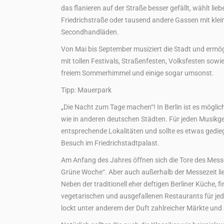
das flanieren auf der Straße besser gefällt, wählt li
Friedrichstraße oder tausend andere Gassen mit klei
Secondhandläden.
Von Mai bis September musiziert die Stadt und ermö
mit tollen Festivals, Straßenfesten, Volksfesten sowi
freiem Sommerhimmel und einige sogar umsonst.
Tipp: Mauerpark
„Die Nacht zum Tage machen“! In Berlin ist es möglic
wie in anderen deutschen Städten. Für jeden Musikg
entsprechende Lokalitäten und sollte es etwas gedieg
Besuch im Friedrichstadtpalast.
Am Anfang des Jahres öffnen sich die Tore des Messe
Grüne Woche“. Aber auch außerhalb der Messezeit lieg
Neben der traditionell eher deftigen Berliner Küche, fi
vegetarischen und ausgefallenen Restaurants für 
lockt unter anderem der Duft zahlreicher Märkte und