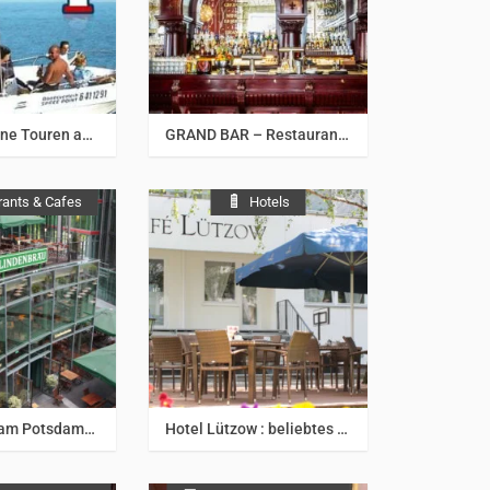
& Umgebung
Berlin & Umgebung
Wunderschöne Touren auf Berlin´s Flüssen & Seen
GRAND BAR – Restaurant | Bar | Lounge in Berlin-Mitte
rants & Cafes
Hotels
& Umgebung
Berlin & Umgebung
Lindenbräu am Potsdamer Platz
Hotel Lützow : beliebtes zentrales Stadthotel