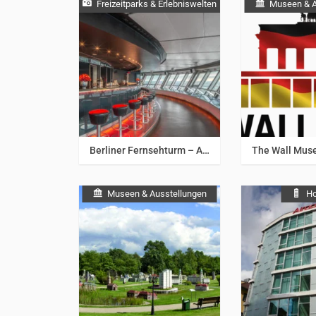
Freizeitparks & Erlebniswelten
Museen & A
Berlin & Umgebung
Berlin & 
Berliner Fernsehturm – Aussichtsetage
Museen & Ausstellungen
Ho