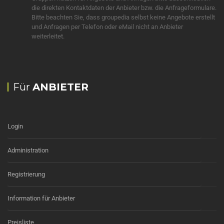
die direkten Kontaktdaten der Anbieter bzw. die Anfrageformulare.
Bitte beachten Sie, dass groupedia selbst keine Angebote erstellt
und Anfragen per Telefon oder eMail nicht an Anbieter
weiterleitet.
Für
ANBIETER
Login
Administration
Registrierung
Information für Anbieter
Preisliste