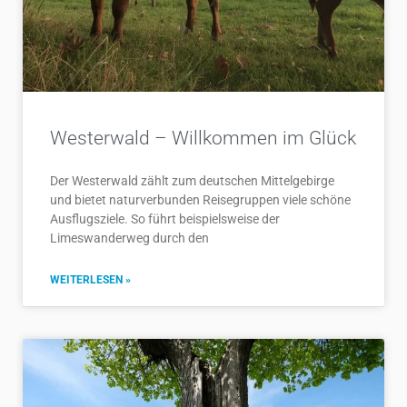
Westerwald – Willkommen im Glück
Der Westerwald zählt zum deutschen Mittelgebirge
und bietet naturverbunden Reisegruppen viele schöne
Ausflugsziele. So führt beispielsweise der
Limeswanderweg durch den
WEITERLESEN »