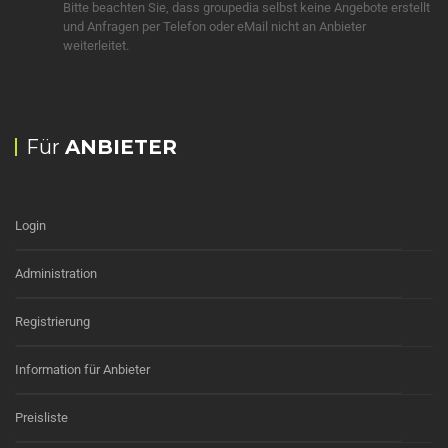
Bitte beachten Sie, dass groupedia selbst keine Angebote erstellt
und Anfragen per Telefon oder eMail nicht an Anbieter
weiterleitet.
Für
ANBIETER
Login
Administration
Registrierung
Information für Anbieter
Preisliste