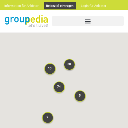
Information für Anbieter
Reiseziel eintragen
Login für Anbieter
30
30
13
13
74
74
5
5
2
2