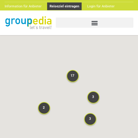
Information für Anbieter
Reiseziel eintragen
Login für Anbieter
17
17
3
3
2
2
3
3