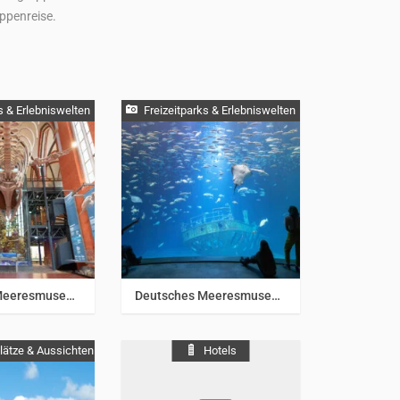
ppenreise.
s & Erlebniswelten
Freizeitparks & Erlebniswelten
e
/
Rügen
Ostsee
/
Rügen
Deutsches Meeresmuseum – Standort MEERESMUSEUM
Deutsches Meeresmuseum – Standort OZEANEUM
lätze & Aussichten
Hotels