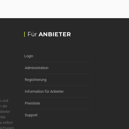
Für
ANBIETER
Login
Administration
Registrierung
Information für Anbieter
e und
Preisliste
h die
nbieter
Support
itte
a selbst
 Anfragen