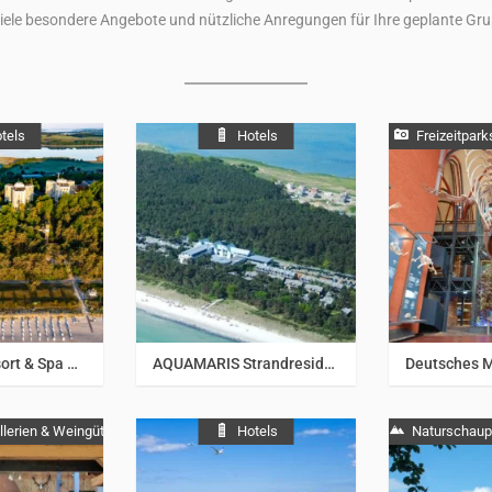
iele besondere Angebote und nützliche Anregungen für Ihre geplante Gru
tels
Hotels
Freizeitpark
/
Rügen
Ostsee
/
Rügen
Ostse
Cliff Hotel Resort & Spa Rügen
AQUAMARIS Strandresidenz Rügen
llerien & Weingüter
Hotels
Naturschaup