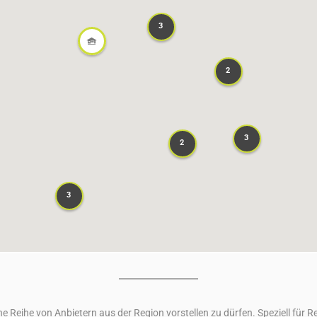
3
3
2
2
3
3
2
2
3
3
ne Reihe von Anbietern aus der Region vorstellen zu dürfen. Speziell für 