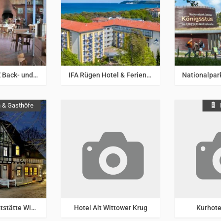
/
Rügen
Ostsee
/
Rügen
Ostse
RUMPELSTILZ Back- und Brauscheune
IFA Rügen Hotel & Ferienpark
 & Gasthöfe
/
Rügen
Ostsee
/
Rügen
Ostse
Pension & Gaststätte Wieseneck
Hotel Alt Wittower Krug
Kurhote