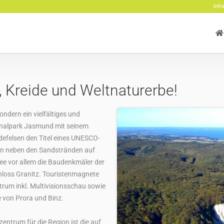
Info
, Kreide und Weltnaturerbe!
ondern ein vielfältiges und
ionalpark Jasmund mit seinem
felsen den Titel eines UNESCO-
zen neben den Sandstränden auf
ee vor allem die Baudenkmäler der
hloss Granitz. Touristenmagnete
rum inkl. Multivisionsschau sowie
 von Prora und Binz.
entrum für die Region ist die auf