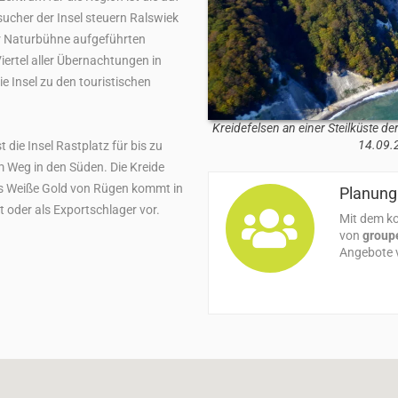
ucher der Insel steuern Ralswiek
ner Naturbühne aufgeführten
iertel aller Übernachtungen in
 Insel zu den touristischen
Kreidefelsen an einer Steilküste 
14.09.2
die Insel Rastplatz für bis zu
 Weg in den Süden. Die Kreide
das Weiße Gold von Rügen kommt in
Planung 
 oder als Exportschlager vor.
Mit dem ko
von
group
Angebote v