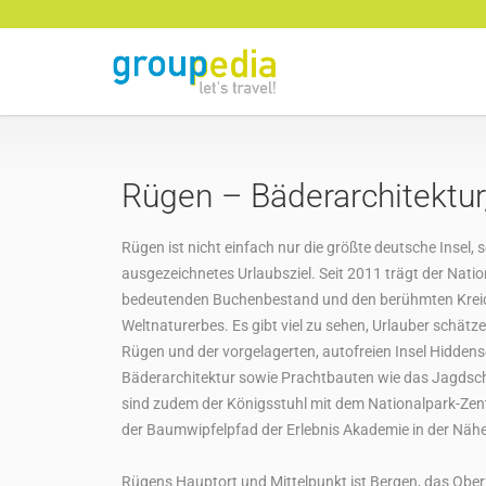
Rügen – Bäderarchitektur
Rügen ist nicht einfach nur die größte deutsche Insel, s
ausgezeichnetes Urlaubsziel. Seit 2011 trägt der Nat
bedeutenden Buchenbestand und den berühmten Kreide
Weltnaturerbes. Es gibt viel zu sehen, Urlauber schät
Rügen und der vorgelagerten, autofreien Insel Hiddens
Bäderarchitektur sowie Prachtbauten wie das Jagdsc
sind zudem der Königsstuhl mit dem Nationalpark-Zent
der Baumwipfelpfad der Erlebnis Akademie in der Nähe
Rügens Hauptort und Mittelpunkt ist Bergen, das Oberz