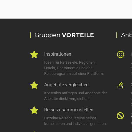
Gruppen
VORTEILE
Anb
Inspirationen
Ideen für Reiseziele, Regionen,
Hotels, Gastronomie und das
Reiseprogramm auf einer Plattform.
Angebote vergleichen
Kostenlos anfragen und Angebote der
Anbieter direkt vergleichen.
Reise zusammenstellen
Einzelne Reisebausteine selbst
kombinieren und individuell gestalten.