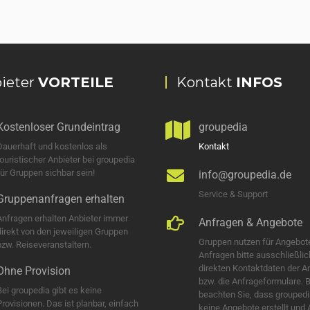
ieter
VORTEILE
Kontakt
INFOS
Kostenloser Grundeintrag
groupedia
Dauerhaft und kostenlos als
Kontakt
touristischer Anbieter bei groupedia
für Gruppen sichbar sein!
info@groupedia.de
Service & Support
Gruppenanfragen erhalten
Anfragen erhalten Anbieter immer
Anfragen & Angebote
direkt von den jeweiligen Gruppen
Gruppen nutzen für Angebot
bzw. Reiseveranstaltern.
Anfragen bitte ausschließlic
direkten Kontaktdaten der A
Ohne Provision
bzw. die Anfrageformulare. B
Bei groupedia gibt es keine
beachten Sie, dass groupedi
Provisionen. Das ist planbar, einfach
keine Angebote erstellt und