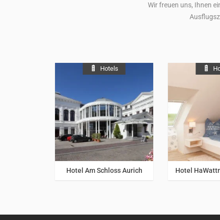
Wir freuen uns, Ihnen ei
Ausflugsz
Hotels
Ho
Nordsee
/
Ostfriesland
Nordsee
/
O
Hotel Am Schloss Aurich