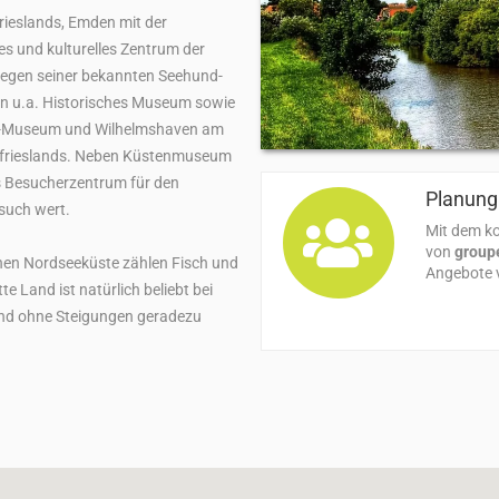
frieslands, Emden mit der
es und kulturelles Zentrum der
egen seiner bekannten Seehund-
en u.a. Historisches Museum sowie
s-Museum und Wilhelmshaven am
tfrieslands. Neben Küstenmuseum
s Besucherzentrum für den
Planung 
such wert.
Mit dem ko
von
group
chen Nordseeküste zählen Fisch und
Angebote v
te Land ist natürlich beliebt bei
und ohne Steigungen geradezu