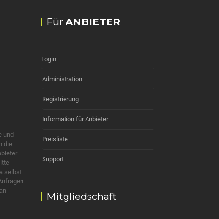
Für
ANBIETER
Login
Administration
Registrierung
Information für Anbieter
e und
Preisliste
h die
nbieter
Support
itte
a selbst
 Anfragen
 an
Mitgliedschaft