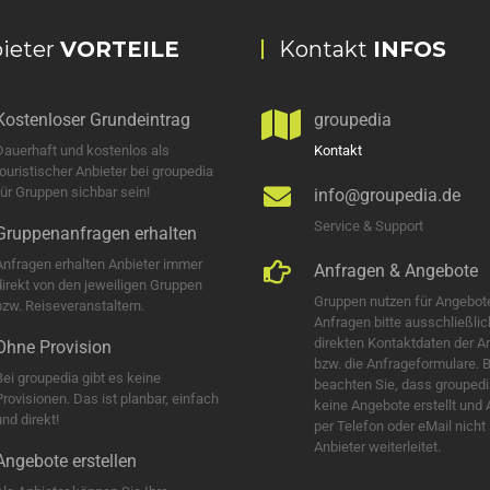
ieter
VORTEILE
Kontakt
INFOS
Kostenloser Grundeintrag
groupedia
Dauerhaft und kostenlos als
Kontakt
touristischer Anbieter bei groupedia
für Gruppen sichbar sein!
info@groupedia.de
Service & Support
Gruppenanfragen erhalten
Anfragen erhalten Anbieter immer
Anfragen & Angebote
direkt von den jeweiligen Gruppen
Gruppen nutzen für Angebot
bzw. Reiseveranstaltern.
Anfragen bitte ausschließlic
direkten Kontaktdaten der A
Ohne Provision
bzw. die Anfrageformulare. B
Bei groupedia gibt es keine
beachten Sie, dass groupedi
Provisionen. Das ist planbar, einfach
keine Angebote erstellt und
nd direkt!
per Telefon oder eMail nicht
Anbieter weiterleitet.
Angebote erstellen