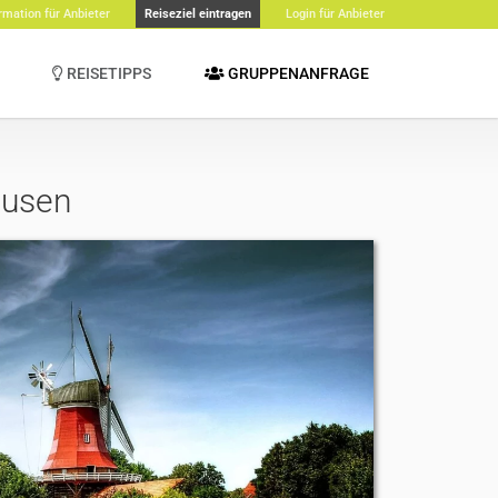
rmation für Anbieter
Reiseziel eintragen
Login für Anbieter
REISETIPPS
GRUPPENANFRAGE
busen