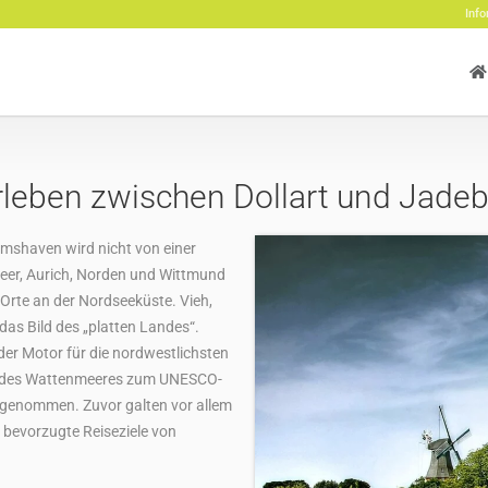
Info
rleben zwischen Dollart und Jade
mshaven wird nicht von einer
Leer, Aurich, Norden und Wittmund
 Orte an der Nordseeküste. Vieh,
as Bild des „platten Landes“.
der Motor für die nordwestlichsten
ng des Wattenmeeres zum UNESCO-
fgenommen. Zuvor galten vor allem
s bevorzugte Reiseziele von