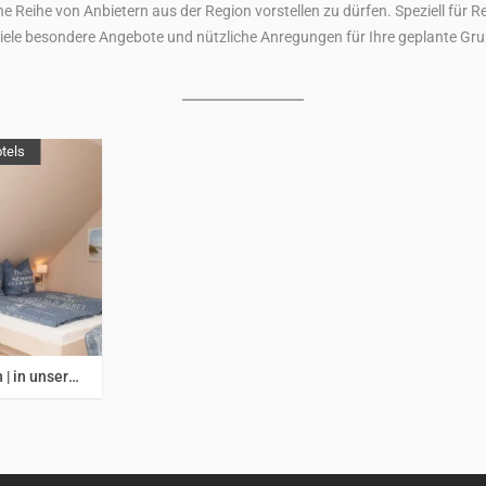
ne Reihe von Anbietern aus der Region vorstellen zu dürfen. Speziell für 
iele besondere Angebote und nützliche Anregungen für Ihre geplante Gru
tels
stfriesland
Hotel HaWattn | in unseren gemütlich und maritim eingerichteten Zimmern … die Nordsee so richtig genießen