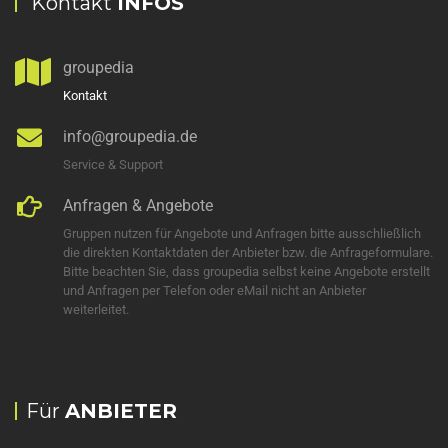
Kontakt
INFOS
groupedia
Kontakt
info@groupedia.de
Service & Support
Anfragen & Angebote
Gruppen nutzen für Angebote und Anfragen bitte ausschließlich
die direkten Kontaktdaten der Anbieter bzw. die Anfrageformulare.
Bitte beachten Sie, dass groupedia selbst keine Angebote erstellt
und Anfragen per Telefon oder eMail nicht an Anbieter
weiterleitet.
Für
ANBIETER