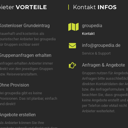
ieter
VORTEILE
Kontakt
INFOS
Kostenloser Grundeintrag
groupedia
Dauerhaft und kostenlos als
Kontakt
touristischer Anbieter bei groupedia
für Gruppen sichbar sein!
info@groupedia.de
Service & Support
Gruppenanfragen erhalten
Anfragen erhalten Anbieter immer
Anfragen & Angebote
direkt von den jeweiligen Gruppen
Gruppen nutzen für Angebot
bzw. Reiseveranstaltern.
Anfragen bitte ausschließlic
direkten Kontaktdaten der A
Ohne Provision
bzw. die Anfrageformulare. B
Bei groupedia gibt es keine
beachten Sie, dass groupedi
Provisionen. Das ist planbar, einfach
keine Angebote erstellt und
nd direkt!
per Telefon oder eMail nicht
Anbieter weiterleitet.
Angebote erstellen
Als Anbieter können Sie Ihre