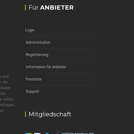
Für
ANBIETER
Login
Administration
Registrierung
Information für Anbieter
e und
Preisliste
h die
nbieter
Support
itte
a selbst
 Anfragen
 an
Mitgliedschaft