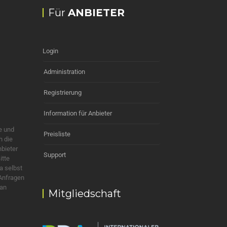
Für
ANBIETER
Login
Administration
Registrierung
Information für Anbieter
e und
Preisliste
h die
nbieter
Support
itte
a selbst
 Anfragen
 an
Mitgliedschaft