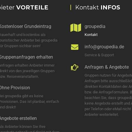
ieter
VORTEILE
Kontakt
INFOS
Kostenloser Grundeintrag
groupedia
Dauerhaft und kostenlos als
Kontakt
touristischer Anbieter bei groupedia
für Gruppen sichbar sein!
info@groupedia.de
Service & Support
Gruppenanfragen erhalten
Anfragen erhalten Anbieter immer
Anfragen & Angebote
direkt von den jeweiligen Gruppen
Gruppen nutzen für Angebot
bzw. Reiseveranstaltern.
Anfragen bitte ausschließlic
direkten Kontaktdaten der A
Ohne Provision
bzw. die Anfrageformulare. B
Bei groupedia gibt es keine
beachten Sie, dass groupedi
Provisionen. Das ist planbar, einfach
keine Angebote erstellt und
nd direkt!
per Telefon oder eMail nicht
Anbieter weiterleitet.
Angebote erstellen
Als Anbieter können Sie Ihre