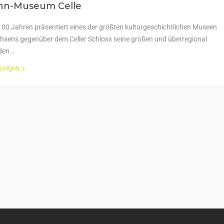
n-Museum Celle
 100 Jahren präsentiert eines der größten kulturgeschichtlichen Museen
hsens gegenüber dem Celler Schloss seine großen und überregional
den…
nzeigen