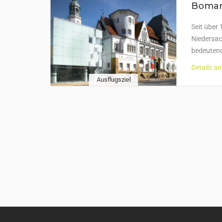
Boman
Seit über
Niedersac
bedeuten
Details a
Ausflugsziel