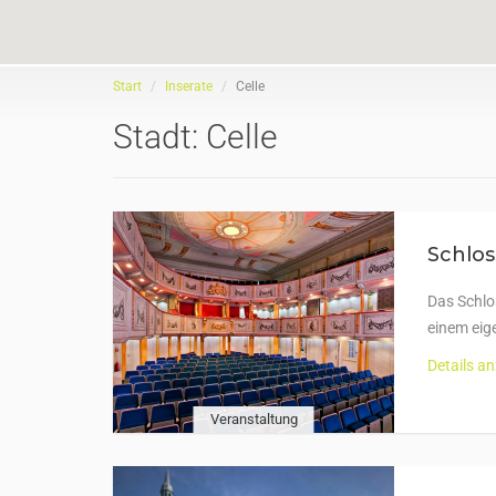
Start
Inserate
Celle
Stadt:
Celle
Schlos
Das Schlos
einem eig
Details a
Veranstaltung