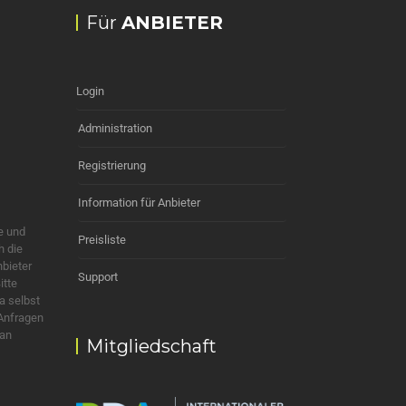
Für
ANBIETER
Login
Administration
Registrierung
Information für Anbieter
e und
Preisliste
h die
nbieter
Support
itte
a selbst
 Anfragen
 an
Mitgliedschaft