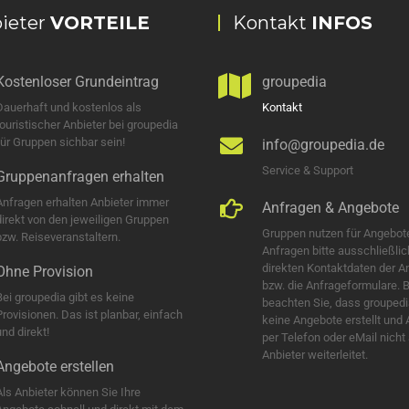
ieter
VORTEILE
Kontakt
INFOS
Kostenloser Grundeintrag
groupedia
Dauerhaft und kostenlos als
Kontakt
touristischer Anbieter bei groupedia
für Gruppen sichbar sein!
info@groupedia.de
Service & Support
Gruppenanfragen erhalten
Anfragen erhalten Anbieter immer
Anfragen & Angebote
direkt von den jeweiligen Gruppen
Gruppen nutzen für Angebot
bzw. Reiseveranstaltern.
Anfragen bitte ausschließlic
direkten Kontaktdaten der A
Ohne Provision
bzw. die Anfrageformulare. B
Bei groupedia gibt es keine
beachten Sie, dass groupedi
Provisionen. Das ist planbar, einfach
keine Angebote erstellt und
nd direkt!
per Telefon oder eMail nicht
Anbieter weiterleitet.
Angebote erstellen
Als Anbieter können Sie Ihre