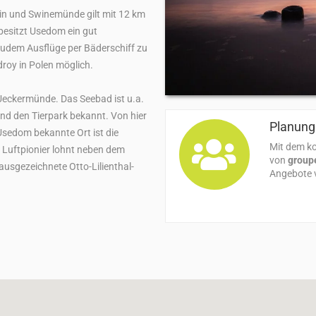
n und Swinemünde gilt mit 12 km
esitzt Usedom ein gut
udem Ausflüge per Bäderschiff zu
oy in Polen möglich.
 Ueckermünde. Das Seebad ist u.a.
nd den Tierpark bekannt. Von hier
Planung 
 Usedom bekannte Ort ist die
Mit dem ko
 Luftpionier lohnt neben dem
von
group
usgezeichnete Otto-Lilienthal-
Angebote v