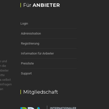
Für
ANBIETER
Login
Administration
Registrierung
Information für Anbieter
e und
Preisliste
h die
nbieter
Support
itte
a selbst
 Anfragen
 an
Mitgliedschaft