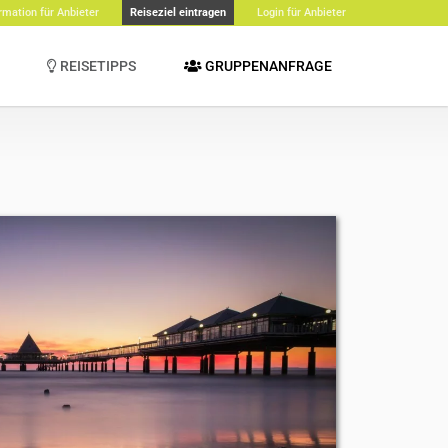
rmation für Anbieter
Reiseziel eintragen
Login für Anbieter
REISETIPPS
GRUPPENANFRAGE