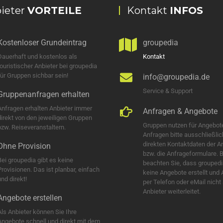
ieter
VORTEILE
Kontakt
INFOS
Kostenloser Grundeintrag
groupedia
Dauerhaft und kostenlos als
Kontakt
touristischer Anbieter bei groupedia
für Gruppen sichbar sein!
info@groupedia.de
Service & Support
Gruppenanfragen erhalten
Anfragen erhalten Anbieter immer
Anfragen & Angebote
direkt von den jeweiligen Gruppen
Gruppen nutzen für Angebot
bzw. Reiseveranstaltern.
Anfragen bitte ausschließlic
direkten Kontaktdaten der A
Ohne Provision
bzw. die Anfrageformulare. B
Bei groupedia gibt es keine
beachten Sie, dass groupedi
Provisionen. Das ist planbar, einfach
keine Angebote erstellt und
nd direkt!
per Telefon oder eMail nicht
Anbieter weiterleitet.
Angebote erstellen
Als Anbieter können Sie Ihre
Angebote schnell und direkt mit dem