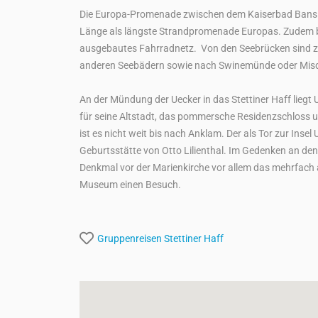
Die Europa-Promenade zwischen dem Kaiserbad Bansi
Länge als längste Strandpromenade Europas. Zudem b
ausgebautes Fahrradnetz. Von den Seebrücken sind z
anderen Seebädern sowie nach Swinemünde oder Misdr
An der Mündung der Uecker in das Stettiner Haff liegt
für seine Altstadt, das pommersche Residenzschloss u
ist es nicht weit bis nach Anklam. Der als Tor zur Insel
Geburtsstätte von Otto Lilienthal. Im Gedenken an den
Denkmal vor der Marienkirche vor allem das mehrfach a
Museum einen Besuch.
Gruppenreisen
Stettiner Haff