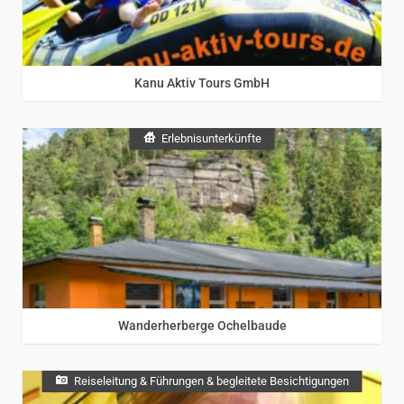
Sächsische Schweiz
Kanu Aktiv Tours GmbH
Erlebnisunterkünfte
Erzgebirge
/
Sächsische Schweiz
Wanderherberge Ochelbaude
Reiseleitung & Führungen & begleitete Besichtigungen