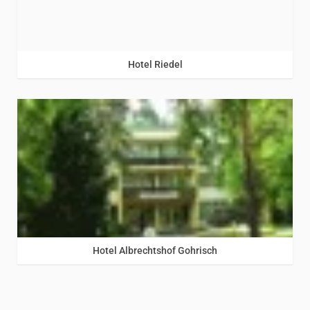
Riesengebirge
/
Sächsische Schweiz
Hotel Riedel
Sächsische Schweiz
Hotel Albrechtshof Gohrisch