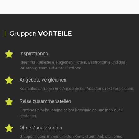
Gruppen
VORTEILE
Inspirationen
Ideen für Reiseziele, Regionen, Hotels, Gastronomie und das
Reiseprogramm auf einer Plattform.
Angebote vergleichen
Kostenlos anfragen und Angebote der Anbieter direkt vergleichen.
Reise zusammenstellen
Einzelne Reisebausteine selbst kombinieren und individuell
gestalten.
Ohne Zusatzkosten
Gruppen haben immer direkten Kontakt zum Anbieter, ohne