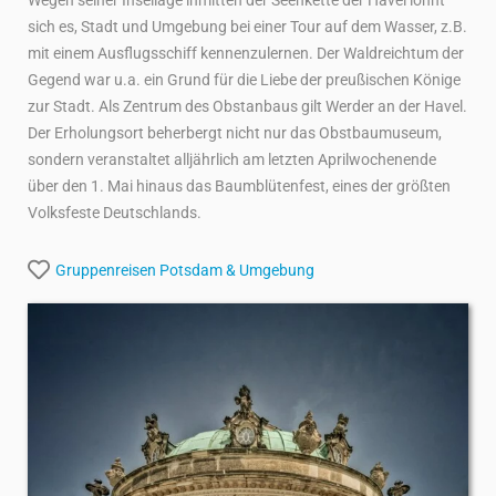
Wegen seiner Insellage inmitten der Seenkette der Havel lohnt
sich es, Stadt und Umgebung bei einer Tour auf dem Wasser, z.B.
mit einem Ausflugsschiff kennenzulernen. Der Waldreichtum der
Gegend war u.a. ein Grund für die Liebe der preußischen Könige
zur Stadt. Als Zentrum des Obstanbaus gilt Werder an der Havel.
Der Erholungsort beherbergt nicht nur das Obstbaumuseum,
sondern veranstaltet alljährlich am letzten Aprilwochenende
über den 1. Mai hinaus das Baumblütenfest, eines der größten
Volksfeste Deutschlands.
Gruppenreisen
Potsdam & Umgebung