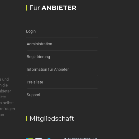
Für
ANBIETER
Login
Administration
Registrierung
Information für Anbieter
e und
Preisliste
h die
nbieter
Support
itte
a selbst
 Anfragen
 an
Mitgliedschaft