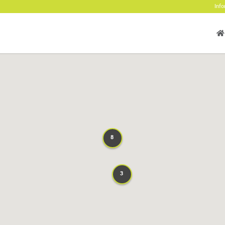
Info
8
8
3
3