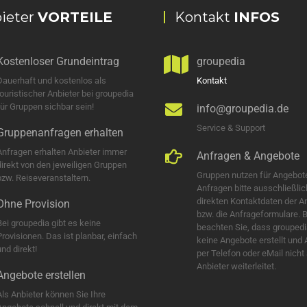
ieter
VORTEILE
Kontakt
INFOS
Kostenloser Grundeintrag
groupedia
Dauerhaft und kostenlos als
Kontakt
touristischer Anbieter bei groupedia
für Gruppen sichbar sein!
info@groupedia.de
Service & Support
Gruppenanfragen erhalten
Anfragen erhalten Anbieter immer
Anfragen & Angebote
direkt von den jeweiligen Gruppen
Gruppen nutzen für Angebot
bzw. Reiseveranstaltern.
Anfragen bitte ausschließlic
direkten Kontaktdaten der A
Ohne Provision
bzw. die Anfrageformulare. B
Bei groupedia gibt es keine
beachten Sie, dass groupedi
Provisionen. Das ist planbar, einfach
keine Angebote erstellt und
nd direkt!
per Telefon oder eMail nicht
Anbieter weiterleitet.
Angebote erstellen
Als Anbieter können Sie Ihre