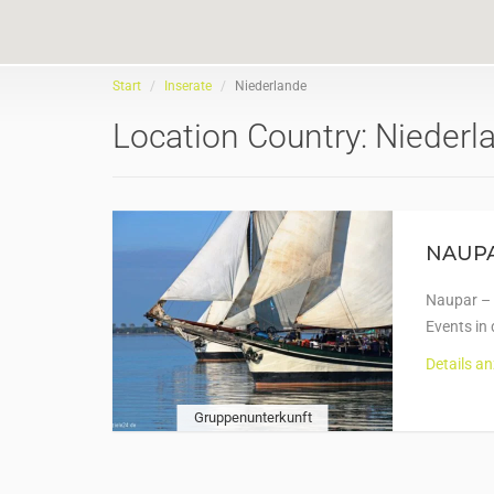
Start
Inserate
Niederlande
Location Country:
Niederl
NAUPAR
Naupar – 
Events in
Details a
Gruppenunterkunft