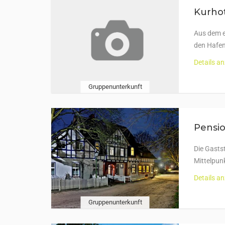
Kurhot
Aus dem e
den Hafen
Details a
Gruppenunterkunft
Pensio
Die Gastst
Mittelpunk
Details a
Gruppenunterkunft