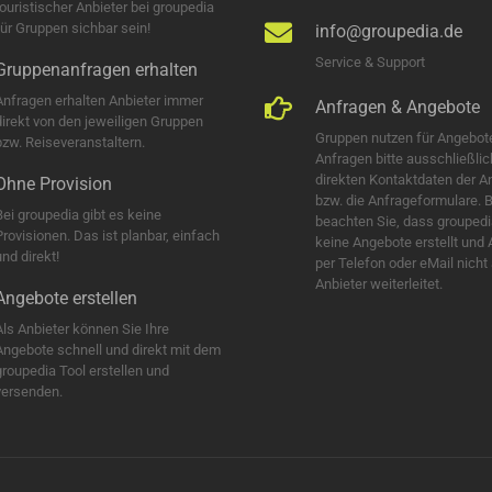
touristischer Anbieter bei groupedia
für Gruppen sichbar sein!
info@groupedia.de
Service & Support
Gruppenanfragen erhalten
Anfragen erhalten Anbieter immer
Anfragen & Angebote
direkt von den jeweiligen Gruppen
Gruppen nutzen für Angebot
bzw. Reiseveranstaltern.
Anfragen bitte ausschließlic
direkten Kontaktdaten der A
Ohne Provision
bzw. die Anfrageformulare. B
Bei groupedia gibt es keine
beachten Sie, dass groupedi
Provisionen. Das ist planbar, einfach
keine Angebote erstellt und
nd direkt!
per Telefon oder eMail nicht
Anbieter weiterleitet.
Angebote erstellen
Als Anbieter können Sie Ihre
Angebote schnell und direkt mit dem
groupedia Tool erstellen und
versenden.