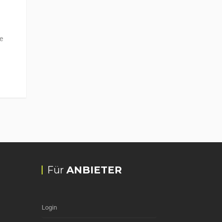
e
Für
ANBIETER
Login