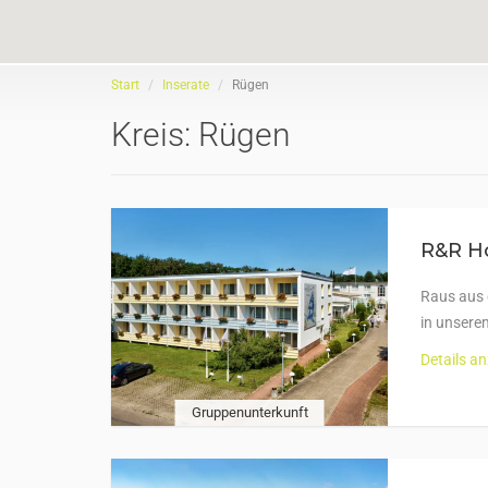
Start
Inserate
Rügen
Kreis:
Rügen
R&R Ho
Raus aus d
in unsere
Details a
Gruppenunterkunft