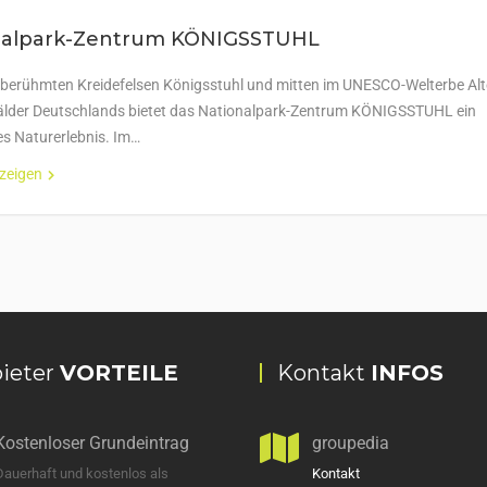
nalpark-Zentrum KÖNIGSSTUHL
 berühmten Kreidefelsen Königsstuhl und mitten im UNESCO-Welterbe Alt
der Deutschlands bietet das Nationalpark-Zentrum KÖNIGSSTUHL ein
s Naturerlebnis. Im…
nzeigen
ieter
VORTEILE
Kontakt
INFOS
Kostenloser Grundeintrag
groupedia
Dauerhaft und kostenlos als
Kontakt