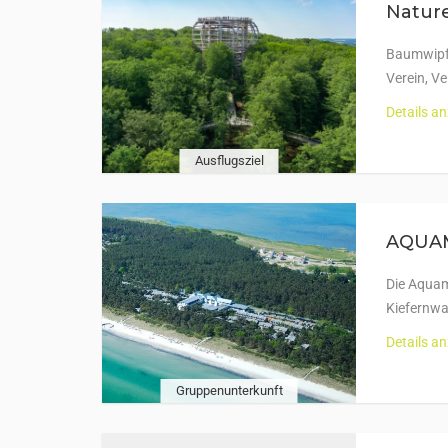
Natur
Baumwipfe
Verein, V
Details a
Ausflugsziel
AQUAM
Die Aquam
Kiefernwa
Details a
Gruppenunterkunft