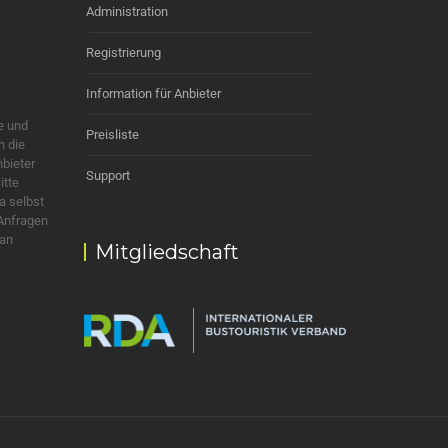
Administration
Registrierung
Information für Anbieter
e und
Preisliste
h die
nbieter
Support
itte
a selbst
 Anfragen
 an
Mitgliedschaft