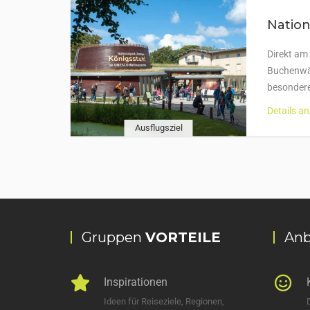
Natio
Direkt am
Buchenwäl
besondere
Details a
Ausflugsziel
Gruppen
VORTEILE
Anb
Inspirationen
Ideen für Reiseziele, Regionen,