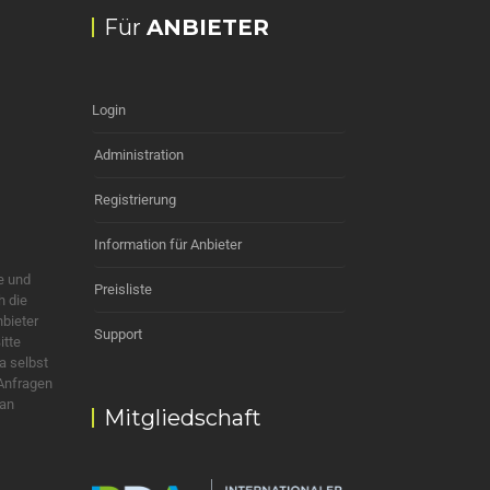
Für
ANBIETER
Login
Administration
Registrierung
Information für Anbieter
e und
Preisliste
h die
nbieter
Support
itte
a selbst
 Anfragen
 an
Mitgliedschaft