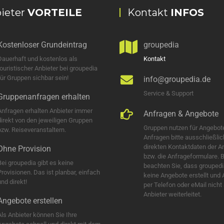
ieter
VORTEILE
Kontakt
INFOS
Kostenloser Grundeintrag
groupedia
Dauerhaft und kostenlos als
Kontakt
touristischer Anbieter bei groupedia
für Gruppen sichbar sein!
info@groupedia.de
Service & Support
Gruppenanfragen erhalten
Anfragen erhalten Anbieter immer
Anfragen & Angebote
direkt von den jeweiligen Gruppen
Gruppen nutzen für Angebot
bzw. Reiseveranstaltern.
Anfragen bitte ausschließlic
direkten Kontaktdaten der A
Ohne Provision
bzw. die Anfrageformulare. B
Bei groupedia gibt es keine
beachten Sie, dass groupedi
Provisionen. Das ist planbar, einfach
keine Angebote erstellt und
nd direkt!
per Telefon oder eMail nicht
Anbieter weiterleitet.
Angebote erstellen
Als Anbieter können Sie Ihre