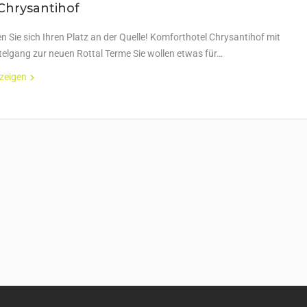
Chrysantihof
n Sie sich Ihren Platz an der Quelle! Komforthotel Chrysantihof mit
lgang zur neuen Rottal Terme Sie wollen etwas für…
nzeigen