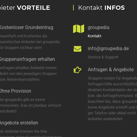
ieter
VORTEILE
Kontakt
INFOS
Kostenloser Grundeintrag
groupedia
Dauerhaft und kostenlos als
Kontakt
touristischer Anbieter bei groupedia
für Gruppen sichbar sein!
info@groupedia.de
Service & Support
Gruppenanfragen erhalten
Anfragen erhalten Anbieter immer
Anfragen & Angebote
direkt von den jeweiligen Gruppen
Gruppen nutzen für Angebot
bzw. Reiseveranstaltern.
Anfragen bitte ausschließlic
direkten Kontaktdaten der A
Ohne Provision
bzw. die Anfrageformulare. B
Bei groupedia gibt es keine
beachten Sie, dass groupedi
Provisionen. Das ist planbar, einfach
keine Angebote erstellt und
nd direkt!
per Telefon oder eMail nicht
Anbieter weiterleitet.
Angebote erstellen
Als Anbieter können Sie Ihre