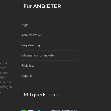
Für
ANBIETER
Login
Administration
Registrierung
Information für Anbieter
e und
Preisliste
h die
nbieter
Support
itte
a selbst
 Anfragen
 an
Mitgliedschaft