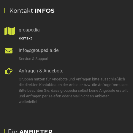
Kontakt
INFOS
groupedia
Kontakt
info@groupedia.de
Service & Support
Anfragen & Angebote
Gruppen nutzen für Angebote und Anfragen bitte ausschließlich
die direkten Kontaktdaten der Anbieter bzw. die Anfrageformulare.
Bitte beachten Sie, dass groupedia selbst keine Angebote erstellt
und Anfragen per Telefon oder eMail nicht an Anbieter
weiterleitet.
Für
ANBIETER