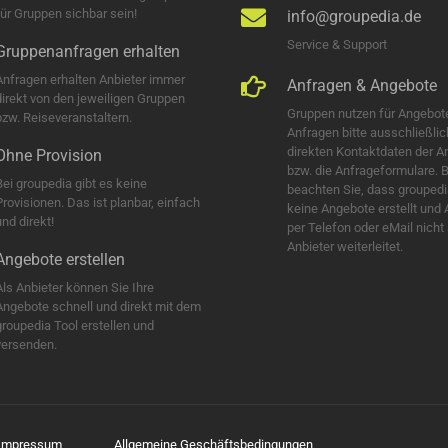
für Gruppen sichbar sein!
info@groupedia.de
Service & Support
Gruppenanfragen erhalten
Anfragen erhalten Anbieter immer
Anfragen & Angebote
direkt von den jeweiligen Gruppen
Gruppen nutzen für Angebot
bzw. Reiseveranstaltern.
Anfragen bitte ausschließlic
direkten Kontaktdaten der A
Ohne Provision
bzw. die Anfrageformulare. B
Bei groupedia gibt es keine
beachten Sie, dass groupedi
Provisionen. Das ist planbar, einfach
keine Angebote erstellt und
nd direkt!
per Telefon oder eMail nicht
Anbieter weiterleitet.
Angebote erstellen
Als Anbieter können Sie Ihre
Angebote schnell und direkt mit dem
groupedia Tool erstellen und
versenden.
Impressum
Allgemeine Geschäftsbedingungen