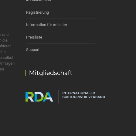
Registrierung
Information für Anbieter
e und
Preisliste
h die
nbieter
Support
itte
a selbst
 Anfragen
 an
Mitgliedschaft