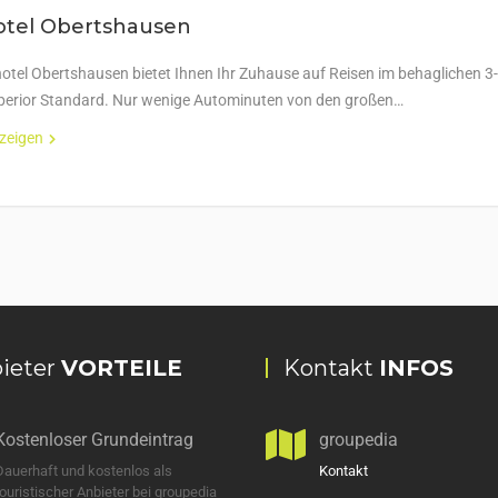
otel Obertshausen
otel Obertshausen bietet Ihnen Ihr Zuhause auf Reisen im behaglichen 3-
perior Standard. Nur wenige Autominuten von den großen…
nzeigen
ieter
VORTEILE
Kontakt
INFOS
Kostenloser Grundeintrag
groupedia
Dauerhaft und kostenlos als
Kontakt
touristischer Anbieter bei groupedia