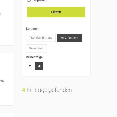
Filtern
t
Sortieren:
Titel des Eintrags
Veröffentlicht
Beliebtheit
Reihenfolge:
er,
4
Einträge gefunden