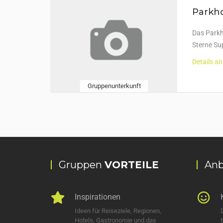
Parkh
Das Parkh
Sterne Su
Details a
Gruppenunterkunft
Gruppen
VORTEILE
Anb
Inspirationen
Ideen für Reiseziele, Regionen,
Hotels, Gastronomie und das