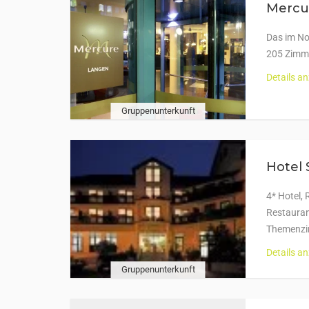
Mercur
Das im No
205 Zimme
Details a
Gruppenunterkunft
Hotel
4* Hotel,
Restaurant
Themenzi
Details a
Gruppenunterkunft