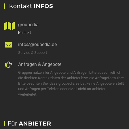
Kontakt
INFOS
groupedia
Kontakt
info@groupedia.de
Service & Support
Anfragen & Angebote
Gruppen nutzen für Angebote und Anfragen bitte ausschließlich
die direkten Kontaktdaten der Anbieter bzw. die Anfrageformulare.
Bitte beachten Sie, dass groupedia selbst keine Angebote erstellt
und Anfragen per Telefon oder eMail nicht an Anbieter
weiterleitet.
Für
ANBIETER