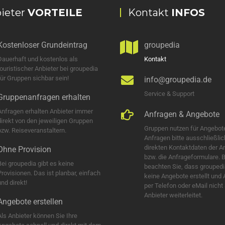
ieter
VORTEILE
Kontakt
INFOS
Kostenloser Grundeintrag
groupedia
Dauerhaft und kostenlos als
Kontakt
touristischer Anbieter bei groupedia
für Gruppen sichbar sein!
info@groupedia.de
Service & Support
Gruppenanfragen erhalten
Anfragen erhalten Anbieter immer
Anfragen & Angebote
direkt von den jeweiligen Gruppen
Gruppen nutzen für Angebot
bzw. Reiseveranstaltern.
Anfragen bitte ausschließlic
direkten Kontaktdaten der A
Ohne Provision
bzw. die Anfrageformulare. B
Bei groupedia gibt es keine
beachten Sie, dass groupedi
Provisionen. Das ist planbar, einfach
keine Angebote erstellt und
nd direkt!
per Telefon oder eMail nicht
Anbieter weiterleitet.
Angebote erstellen
Als Anbieter können Sie Ihre