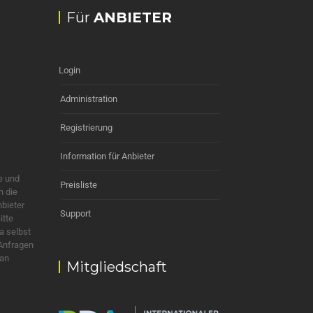
Für
ANBIETER
Login
Administration
Registrierung
Information für Anbieter
e und
Preisliste
h die
nbieter
Support
itte
a selbst
 Anfragen
 an
Mitgliedschaft