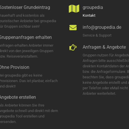
Kostenloser Grundeintrag
groupedia
Dauerhaft und kostenlos als
Kontakt
touristischer Anbieter bei groupedia
für Gruppen sichbar sein!
info@groupedia.de
Service & Support
Gruppenanfragen erhalten
Anfragen erhalten Anbieter immer
Anfragen & Angebote
direkt von den jeweiligen Gruppen
Gruppen nutzen für Angebot
bzw. Reiseveranstaltern.
Anfragen bitte ausschließlic
direkten Kontaktdaten der A
Ohne Provision
bzw. die Anfrageformulare. B
Bei groupedia gibt es keine
beachten Sie, dass groupedi
Provisionen. Das ist planbar, einfach
keine Angebote erstellt und
nd direkt!
per Telefon oder eMail nicht
Anbieter weiterleitet.
Angebote erstellen
Als Anbieter können Sie Ihre
Angebote schnell und direkt mit dem
groupedia Tool erstellen und
versenden.