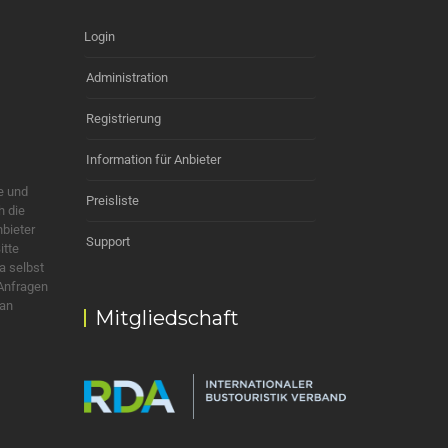
Login
Administration
Registrierung
Information für Anbieter
e und
Preisliste
h die
nbieter
Support
itte
a selbst
 Anfragen
 an
Mitgliedschaft