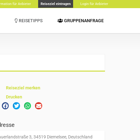
rmation für Anbieter
Reiseziel eintragen
Login für Anbieter
REISETIPPS
GRUPPENANFRAGE
Reiseziel merken
Drucken
resse
auerlandstraße 3, 34519 Diemelsee, Deutschland