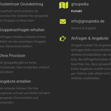
Kostenloser Grundeintrag
groupedia
Dauerhaft und kostenlos als
Kontakt
touristischer Anbieter bei groupedia
für Gruppen sichbar sein!
info@groupedia.de
Service & Support
Gruppenanfragen erhalten
Anfragen erhalten Anbieter immer
Anfragen & Angebote
direkt von den jeweiligen Gruppen
Gruppen nutzen für Angebot
bzw. Reiseveranstaltern.
Anfragen bitte ausschließlic
direkten Kontaktdaten der A
Ohne Provision
bzw. die Anfrageformulare. B
Bei groupedia gibt es keine
beachten Sie, dass groupedi
Provisionen. Das ist planbar, einfach
keine Angebote erstellt und
nd direkt!
per Telefon oder eMail nicht
Anbieter weiterleitet.
Angebote erstellen
Als Anbieter können Sie Ihre
Angebote schnell und direkt mit dem
groupedia Tool erstellen und
versenden.