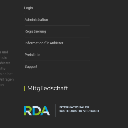
Login
Administration
Registrierung
Information für Anbieter
e und
Preisliste
h die
nbieter
Support
itte
a selbst
 Anfragen
 an
Mitgliedschaft