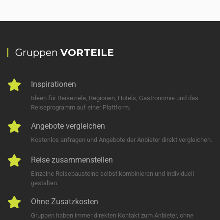
Gruppen
VORTEILE
Inspirationen
Ideen für Reiseziele, Regionen, Hotels, Gastronomie und das
Reiseprogramm auf einer Plattform.
Angebote vergleichen
Kostenlos anfragen und Angebote der Anbieter direkt vergleichen.
Reise zusammenstellen
Einzelne Reisebausteine selbst kombinieren und individuell
gestalten.
Ohne Zusatzkosten
Gruppen haben immer direkten Kontakt zum Anbieter, ohne