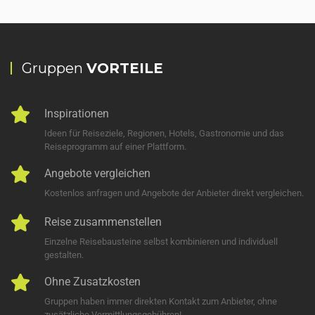
Gruppen
VORTEILE
Inspirationen
Ideen für Reiseziele, Regionen, Hotels, Gastronomie und das
Reiseprogramm auf einer Plattform.
Angebote vergleichen
Kostenlos anfragen und Angebote der Anbieter direkt vergleichen.
Reise zusammenstellen
Einzelne Reisebausteine selbst kombinieren und individuell
gestalten.
Ohne Zusatzkosten
Gruppen haben immer direkten Kontakt zum Anbieter, ohne
zusätzliche Vermittlungsgebühren!