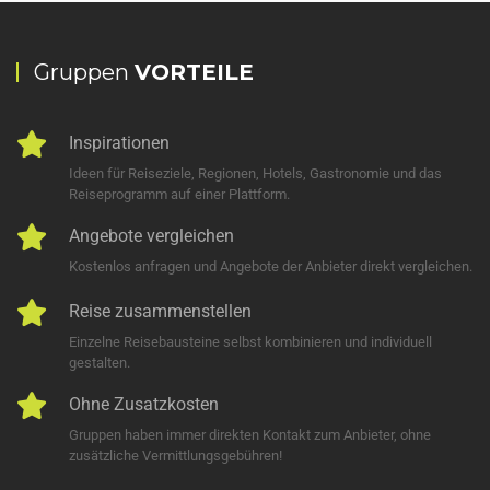
Gruppen
VORTEILE
Inspirationen
Ideen für Reiseziele, Regionen, Hotels, Gastronomie und das
Reiseprogramm auf einer Plattform.
Angebote vergleichen
Kostenlos anfragen und Angebote der Anbieter direkt vergleichen.
Reise zusammenstellen
Einzelne Reisebausteine selbst kombinieren und individuell
gestalten.
Ohne Zusatzkosten
Gruppen haben immer direkten Kontakt zum Anbieter, ohne
zusätzliche Vermittlungsgebühren!