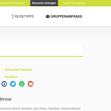
rmation für Anbieter
Reiseziel eintragen
Login für Anbieter
REISETIPPS
GRUPPENANFRAGE
Reiseziel merken
Drucken
resse
ontana Hotel Senden, Am Dorn, Senden, Deutschland