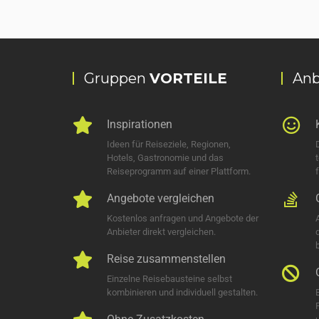
Gruppen
VORTEILE
Anb
Inspirationen
Ideen für Reiseziele, Regionen,
Hotels, Gastronomie und das
Reiseprogramm auf einer Plattform.
Angebote vergleichen
Kostenlos anfragen und Angebote der
Anbieter direkt vergleichen.
Reise zusammenstellen
Einzelne Reisebausteine selbst
kombinieren und individuell gestalten.