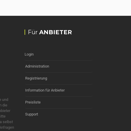
Für
ANBIETER
Login
Administration
Registrierung
Information für Anbieter
e und
Preisliste
h die
nbieter
Support
itte
a selbst
 Anfragen