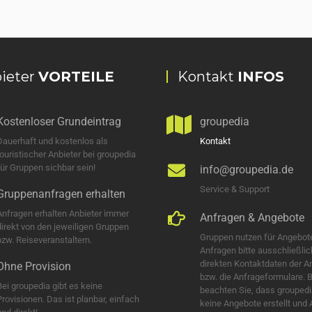
ieter
VORTEILE
Kontakt
INFOS
Kostenloser Grundeintrag
groupedia
Dauerhaft und kostenlos als
Kontakt
touristischer Anbieter bei groupedia
für Gruppen sichbar sein!
info@groupedia.de
Service & Support
Gruppenanfragen erhalten
Anfragen erhalten Anbieter immer
Anfragen & Angebote
direkt von den jeweiligen Gruppen
Gruppen nutzen für Angebot
bzw. Reiseveranstaltern.
Anfragen bitte ausschließlic
direkten Kontaktdaten der A
Ohne Provision
bzw. die Anfrageformulare. B
Bei groupedia gibt es keine
beachten Sie, dass groupedi
Provisionen. Das ist planbar, einfach
keine Angebote erstellt und