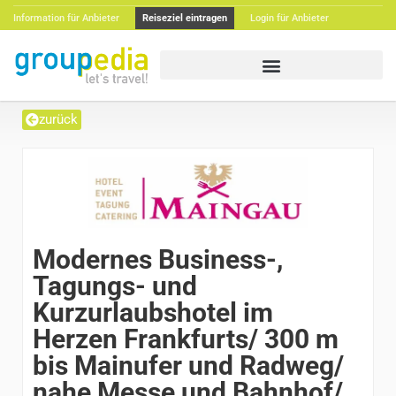
Information für Anbieter
Reiseziel eintragen
Login für Anbieter
zurück
Modernes Business-,
Tagungs- und
Kurzurlaubshotel im
Herzen Frankfurts/ 300 m
bis Mainufer und Radweg/
nahe Messe und Bahnhof/