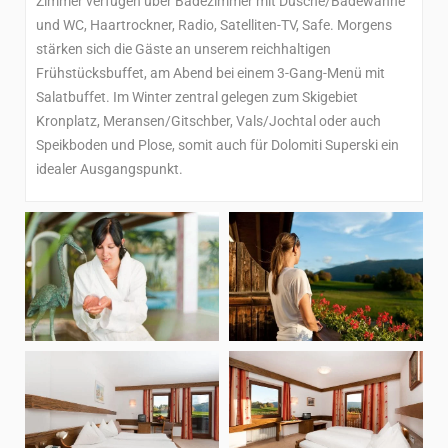
Zimmer verfügen über Badezimmer mit Dusche/Badewanne
und WC, Haartrockner, Radio, Satelliten-TV, Safe. Morgens
stärken sich die Gäste an unserem reichhaltigen
Frühstücksbuffet, am Abend bei einem 3-Gang-Menü mit
Salatbuffet. Im Winter zentral gelegen zum Skigebiet
Kronplatz, Meransen/Gitschber, Vals/Jochtal oder auch
Speikboden und Plose, somit auch für Dolomiti Superski ein
idealer Ausgangspunkt.