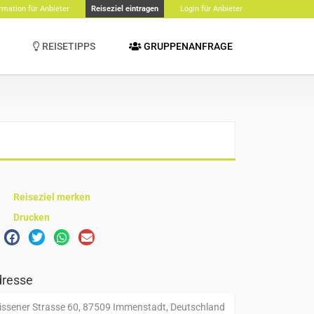
rmation für Anbieter
Reiseziel eintragen
Login für Anbieter
REISETIPPS
GRUPPENANFRAGE
Reiseziel merken
Drucken
resse
issener Strasse 60, 87509 Immenstadt, Deutschland