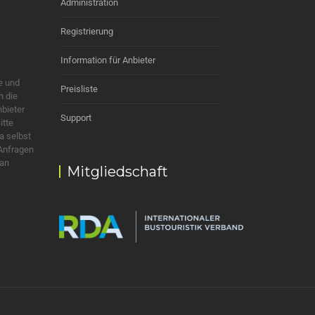
Administration
Registrierung
Information für Anbieter
e und
Preisliste
h die
nbieter
Support
itte
a selbst
 Anfragen
 an
Mitgliedschaft