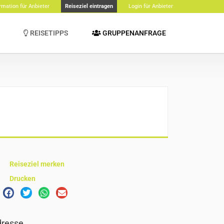
rmation für Anbieter
Reiseziel eintragen
Login für Anbieter
REISETIPPS
GRUPPENANFRAGE
Reiseziel merken
Drucken
resse