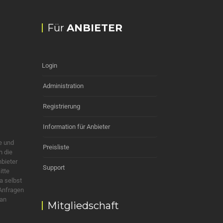
Für
ANBIETER
Login
Administration
Registrierung
Information für Anbieter
e und
Preisliste
h die
nbieter
Support
itte
a selbst
 Anfragen
 an
Mitgliedschaft