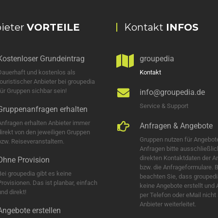
ieter
VORTEILE
Kontakt
INFOS
Kostenloser Grundeintrag
groupedia
Dauerhaft und kostenlos als
Kontakt
touristischer Anbieter bei groupedia
für Gruppen sichbar sein!
info@groupedia.de
Service & Support
Gruppenanfragen erhalten
Anfragen erhalten Anbieter immer
Anfragen & Angebote
direkt von den jeweiligen Gruppen
Gruppen nutzen für Angebot
bzw. Reiseveranstaltern.
Anfragen bitte ausschließlic
direkten Kontaktdaten der A
Ohne Provision
bzw. die Anfrageformulare. B
Bei groupedia gibt es keine
beachten Sie, dass groupedi
Provisionen. Das ist planbar, einfach
keine Angebote erstellt und
nd direkt!
per Telefon oder eMail nicht
Anbieter weiterleitet.
Angebote erstellen