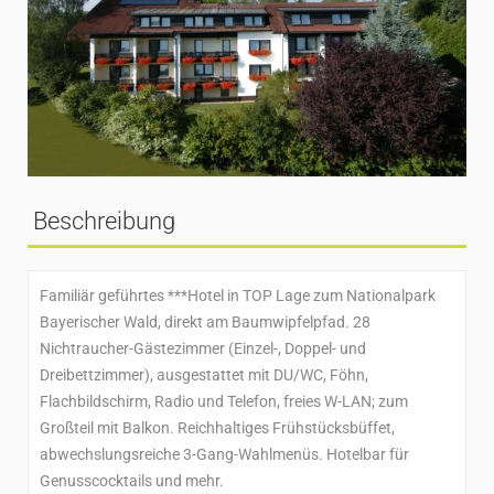
Beschreibung
Familiär geführtes ***Hotel in TOP Lage zum Nationalpark
Bayerischer Wald, direkt am Baumwipfelpfad. 28
Nichtraucher-Gästezimmer (Einzel-, Doppel- und
Dreibettzimmer), ausgestattet mit DU/WC, Föhn,
Flachbildschirm, Radio und Telefon, freies W-LAN; zum
Großteil mit Balkon. Reichhaltiges Frühstücksbüffet,
abwechslungsreiche 3-Gang-Wahlmenüs. Hotelbar für
Genusscocktails und mehr.