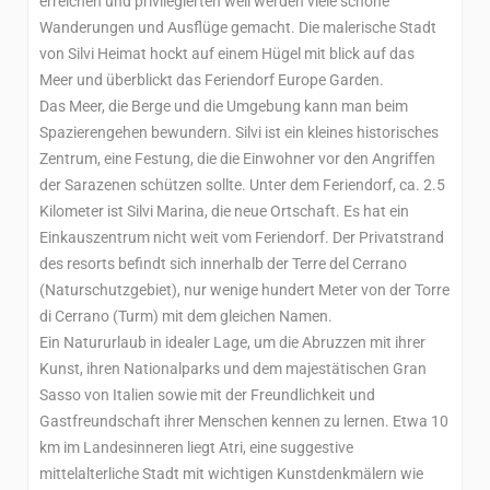
erreichen und privilegierten weil werden viele schöne
Wanderungen und Ausflüge gemacht. Die malerische Stadt
von Silvi Heimat hockt auf einem Hügel mit blick auf das
Meer und überblickt das Feriendorf Europe Garden.
Das Meer, die Berge und die Umgebung kann man beim
Spazierengehen bewundern. Silvi ist ein kleines historisches
Zentrum, eine Festung, die die Einwohner vor den Angriffen
der Sarazenen schützen sollte. Unter dem Feriendorf, ca. 2.5
Kilometer ist Silvi Marina, die neue Ortschaft. Es hat ein
Einkauszentrum nicht weit vom Feriendorf. Der Privatstrand
des resorts befindt sich innerhalb der Terre del Cerrano
(Naturschutzgebiet), nur wenige hundert Meter von der Torre
di Cerrano (Turm) mit dem gleichen Namen.
Ein Natururlaub in idealer Lage, um die Abruzzen mit ihrer
Kunst, ihren Nationalparks und dem majestätischen Gran
Sasso von Italien sowie mit der Freundlichkeit und
Gastfreundschaft ihrer Menschen kennen zu lernen. Etwa 10
km im Landesinneren liegt Atri, eine suggestive
mittelalterliche Stadt mit wichtigen Kunstdenkmälern wie