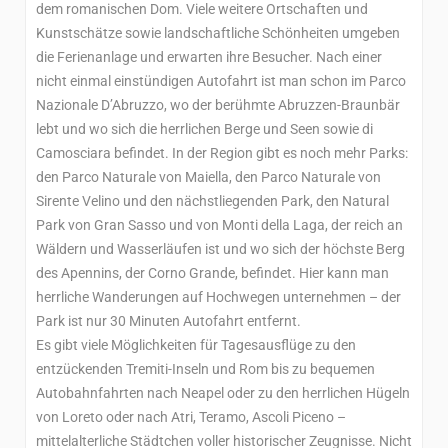
dem romanischen Dom. Viele weitere Ortschaften und
Kunstschätze sowie landschaftliche Schönheiten umgeben
die Ferienanlage und erwarten ihre Besucher. Nach einer
nicht einmal einstündigen Autofahrt ist man schon im Parco
Nazionale D’Abruzzo, wo der berühmte Abruzzen-Braunbär
lebt und wo sich die herrlichen Berge und Seen sowie di
Camosciara befindet. In der Region gibt es noch mehr Parks:
den Parco Naturale von Maiella, den Parco Naturale von
Sirente Velino und den nächstliegenden Park, den Natural
Park von Gran Sasso und von Monti della Laga, der reich an
Wäldern und Wasserläufen ist und wo sich der höchste Berg
des Apennins, der Corno Grande, befindet. Hier kann man
herrliche Wanderungen auf Hochwegen unternehmen – der
Park ist nur 30 Minuten Autofahrt entfernt.
Es gibt viele Möglichkeiten für Tagesausflüge zu den
entzückenden Tremiti-Inseln und Rom bis zu bequemen
Autobahnfahrten nach Neapel oder zu den herrlichen Hügeln
von Loreto oder nach Atri, Teramo, Ascoli Piceno –
mittelalterliche Städtchen voller historischer Zeugnisse. Nicht