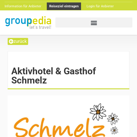
Information für Anbieter
Reiseziel eintragen
Login für Anbieter
zurück
Aktivhotel & Gasthof
Schmelz