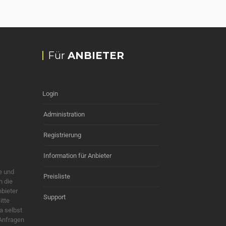
Für
ANBIETER
Login
Administration
Registrierung
Information für Anbieter
e und
Preisliste
h die
nbieter
Support
itte
a selbst
 Anfragen