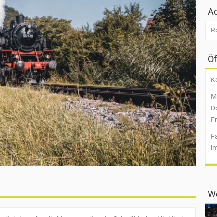
Ad
R
Öf
Ko
Mo
Do
Fr
F
i
We