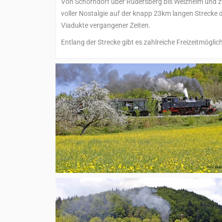
Von Schorndorf über Rudersberg bis Welzheim und
voller Nostalgie auf der knapp 23km langen Strecke
Viadukte vergangener Zeiten.
Entlang der Strecke gibt es zahlreiche Freizeitmögli