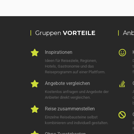
Gruppen
VORTEILE
Anb
Inspirationen
Ideen für Reiseziele, Regionen,
Hotels, Gastronomie und das
Reiseprogramm auf einer Plattform.
Angebote vergleichen
Kostenlos anfragen und Angebote der
Anbieter direkt vergleichen.
Reise zusammenstellen
Einzelne Reisebausteine selbst
kombinieren und individuell gestalten.