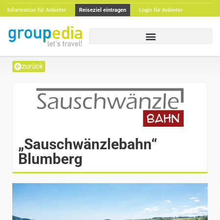
Information für Anbieter
Reiseziel eintragen
Login für Anbieter
zurück
„Sauschwänzlebahn“
Blumberg