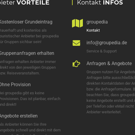
ieter
VORTEILE
Kontakt
INFOS
Kostenloser Grundeintrag
groupedia
Dauerhaft und kostenlos als
Kontakt
touristischer Anbieter bei groupedia
für Gruppen sichbar sein!
info@groupedia.de
Service & Support
Gruppenanfragen erhalten
Anfragen erhalten Anbieter immer
Anfragen & Angebote
direkt von den jeweiligen Gruppen
Gruppen nutzen für Angebot
bzw. Reiseveranstaltern.
Anfragen bitte ausschließlic
direkten Kontaktdaten der A
Ohne Provision
bzw. die Anfrageformulare. B
Bei groupedia gibt es keine
beachten Sie, dass groupedi
Provisionen. Das ist planbar, einfach
keine Angebote erstellt und
nd direkt!
per Telefon oder eMail nicht
Anbieter weiterleitet.
Angebote erstellen
Als Anbieter können Sie Ihre
Angebote schnell und direkt mit dem