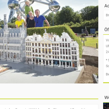
Ad
Br
Öf
V
Uh
2
* 
S
B
We