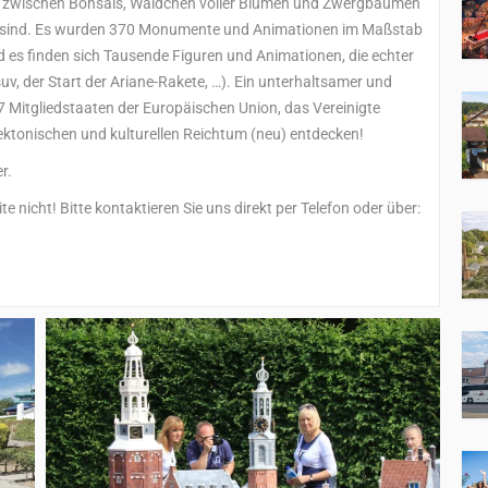
dem zwischen Bonsais, Wäldchen voller Blumen und Zwergbäumen
lt sind. Es wurden 370 Monumente und Animationen im Maßstab
d es finden sich Tausende Figuren und Animationen, die echter
v, der Start der Ariane-Rakete, …). Ein unterhaltsamer und
27 Mitgliedstaaten der Europäischen Union, das Vereinigte
tektonischen und kulturellen Reichtum (neu) entdecken!
r.
nicht! Bitte kontaktieren Sie uns direkt per Telefon oder über: