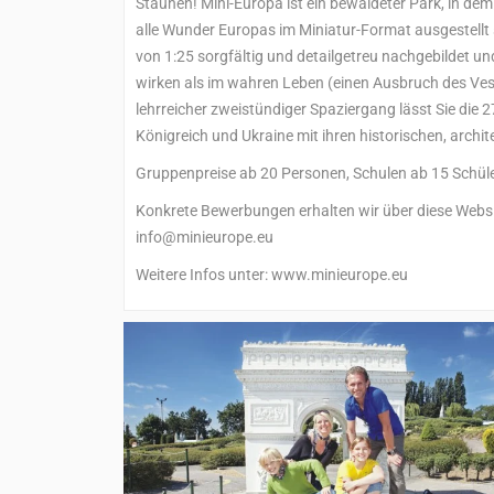
Staunen! Mini-Europa ist ein bewaldeter Park, in 
alle Wunder Europas im Miniatur-Format ausgestel
von 1:25 sorgfältig und detailgetreu nachgebildet un
wirken als im wahren Leben (einen Ausbruch des Vesu
lehrreicher zweistündiger Spaziergang lässt Sie die 
Königreich und Ukraine mit ihren historischen, archi
Gruppenpreise ab 20 Personen, Schulen ab 15 Schüle
Konkrete Bewerbungen erhalten wir über diese Website 
info@minieurope.eu
Weitere Infos unter: www.minieurope.eu