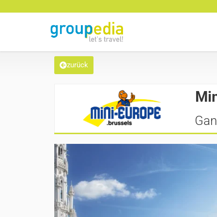
zurück
Min
Gan