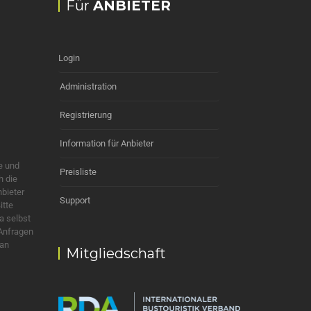
Für
ANBIETER
Login
Administration
Registrierung
Information für Anbieter
e und
Preisliste
h die
nbieter
Support
itte
a selbst
 Anfragen
 an
Mitgliedschaft