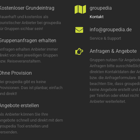
Kostenloser Grundeintrag
groupedia
Dauerhaft und kostenlos als
Kontakt
touristischer Anbieter bei groupedia
für Gruppen sichbar sein!
info@groupedia.de
Service & Support
Gruppenanfragen erhalten
Anfragen erhalten Anbieter immer
Anfragen & Angebote
direkt von den jeweiligen Gruppen
Gruppen nutzen für Angebot
bzw. Reiseveranstaltern.
Anfragen bitte ausschließlic
direkten Kontaktdaten der A
Ohne Provision
bzw. die Anfrageformulare. B
Bei groupedia gibt es keine
beachten Sie, dass groupedi
Provisionen. Das ist planbar, einfach
keine Angebote erstellt und
nd direkt!
per Telefon oder eMail nicht
Anbieter weiterleitet.
Angebote erstellen
Als Anbieter können Sie Ihre
Angebote schnell und direkt mit dem
groupedia Tool erstellen und
versenden.