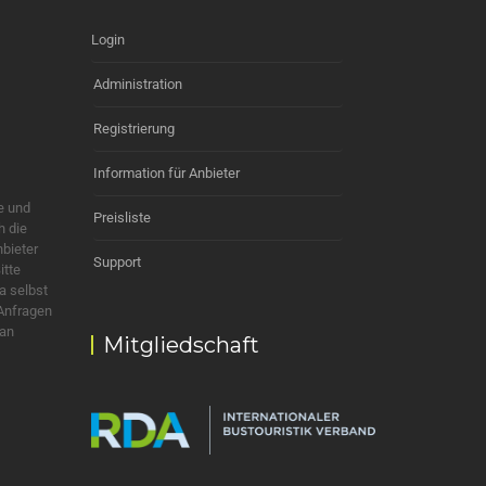
Login
Administration
Registrierung
Information für Anbieter
e und
Preisliste
h die
nbieter
Support
itte
a selbst
 Anfragen
 an
Mitgliedschaft