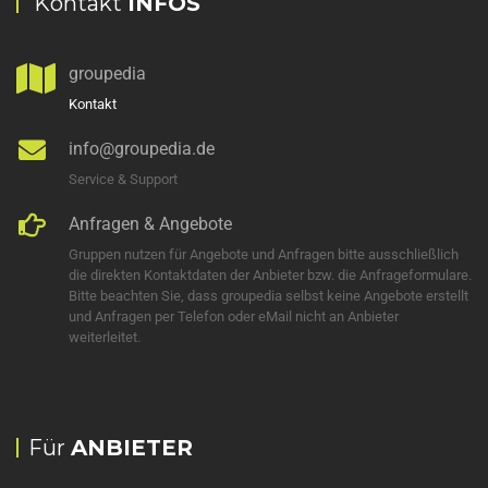
Kontakt
INFOS
groupedia
Kontakt
info@groupedia.de
Service & Support
Anfragen & Angebote
Gruppen nutzen für Angebote und Anfragen bitte ausschließlich
die direkten Kontaktdaten der Anbieter bzw. die Anfrageformulare.
Bitte beachten Sie, dass groupedia selbst keine Angebote erstellt
und Anfragen per Telefon oder eMail nicht an Anbieter
weiterleitet.
Für
ANBIETER