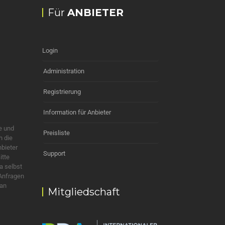
Für
ANBIETER
Login
Administration
Registrierung
Information für Anbieter
e und
Preisliste
h die
nbieter
Support
itte
a selbst
 Anfragen
 an
Mitgliedschaft