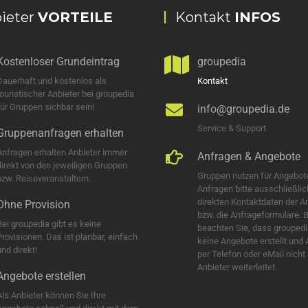
ieter
VORTEILE
Kontakt
INFOS
Kostenloser Grundeintrag
groupedia
Dauerhaft und kostenlos als
Kontakt
touristischer Anbieter bei groupedia
für Gruppen sichbar sein!
info@groupedia.de
Service & Support
Gruppenanfragen erhalten
Anfragen erhalten Anbieter immer
Anfragen & Angebote
direkt von den jeweiligen Gruppen
Gruppen nutzen für Angebot
bzw. Reiseveranstaltern.
Anfragen bitte ausschließlic
direkten Kontaktdaten der A
Ohne Provision
bzw. die Anfrageformulare. B
Bei groupedia gibt es keine
beachten Sie, dass groupedi
Provisionen. Das ist planbar, einfach
keine Angebote erstellt und
nd direkt!
per Telefon oder eMail nicht
Anbieter weiterleitet.
Angebote erstellen
Als Anbieter können Sie Ihre