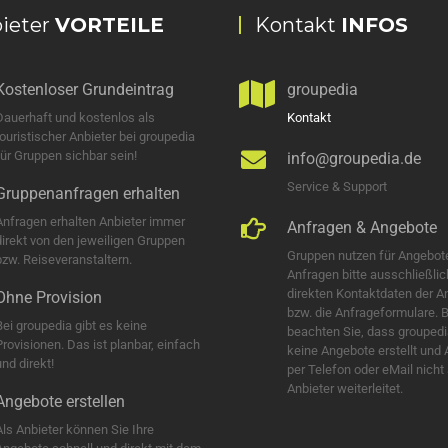
ieter
VORTEILE
Kontakt
INFOS
Kostenloser Grundeintrag
groupedia
Dauerhaft und kostenlos als
Kontakt
touristischer Anbieter bei groupedia
für Gruppen sichbar sein!
info@groupedia.de
Service & Support
Gruppenanfragen erhalten
Anfragen erhalten Anbieter immer
Anfragen & Angebote
direkt von den jeweiligen Gruppen
Gruppen nutzen für Angebot
bzw. Reiseveranstaltern.
Anfragen bitte ausschließlic
direkten Kontaktdaten der A
Ohne Provision
bzw. die Anfrageformulare. B
Bei groupedia gibt es keine
beachten Sie, dass groupedi
Provisionen. Das ist planbar, einfach
keine Angebote erstellt und
nd direkt!
per Telefon oder eMail nicht
Anbieter weiterleitet.
Angebote erstellen
Als Anbieter können Sie Ihre