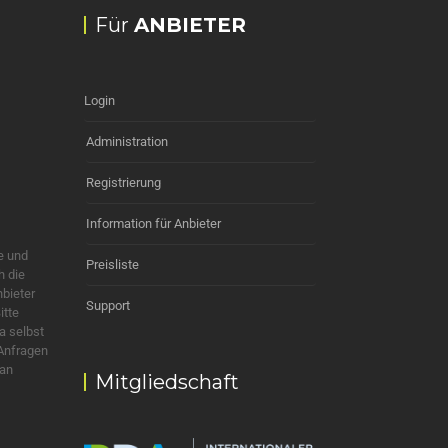
Für
ANBIETER
Login
Administration
Registrierung
Information für Anbieter
e und
Preisliste
h die
nbieter
Support
itte
a selbst
 Anfragen
 an
Mitgliedschaft